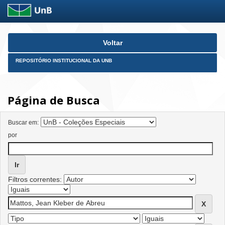
Skip
Voltar
navigation
REPOSITÓRIO INSTITUCIONAL DA UNB
Página de Busca
Buscar em:
por
Filtros correntes: