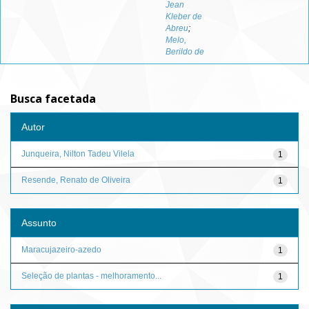
Jean
Kleber de
Abreu
;
Melo,
Berildo de
Busca facetada
Autor
Junqueira, Nilton Tadeu Vilela
1
Resende, Renato de Oliveira
1
Assunto
Maracujazeiro-azedo
1
Seleção de plantas - melhoramento...
1