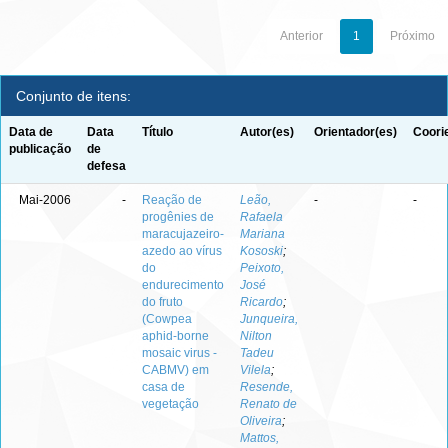
Anterior
1
Próximo
Conjunto de itens:
Data de
Data
Título
Autor(es)
Orientador(es)
Coori
publicação
de
defesa
Mai-2006
-
Reação de
Leão,
-
-
progênies de
Rafaela
maracujazeiro-
Mariana
azedo ao vírus
Kososki
;
do
Peixoto,
endurecimento
José
do fruto
Ricardo
;
(Cowpea
Junqueira,
aphid-borne
Nilton
mosaic virus -
Tadeu
CABMV) em
Vilela
;
casa de
Resende,
vegetação
Renato de
Oliveira
;
Mattos,