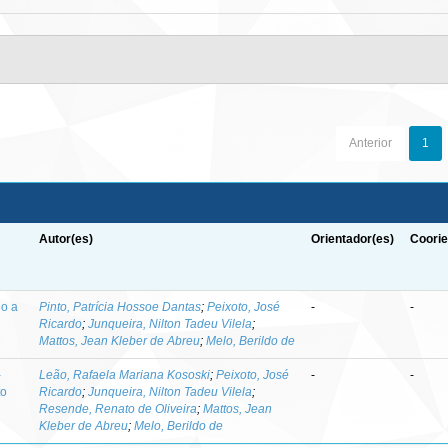
Anterior
1
Autor(es)
Orientador(es)
Coorie
do a
Pinto, Patrícia Hossoe Dantas
;
Peixoto, José
-
-
Ricardo
;
Junqueira, Nilton Tadeu Vilela
;
Mattos, Jean Kleber de Abreu
;
Melo, Berildo de
-
Leão, Rafaela Mariana Kososki
;
Peixoto, José
-
-
to
Ricardo
;
Junqueira, Nilton Tadeu Vilela
;
Resende, Renato de Oliveira
;
Mattos, Jean
Kleber de Abreu
;
Melo, Berildo de