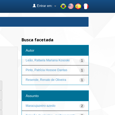
Entrar em:
Busca facetada
Autor
Leão, Rafaela Mariana Kososki
1
Pinto, Patrícia Hossoe Dantas
1
Resende, Renato de Oliveira
1
Assunto
Maracujazeiro-azedo
2