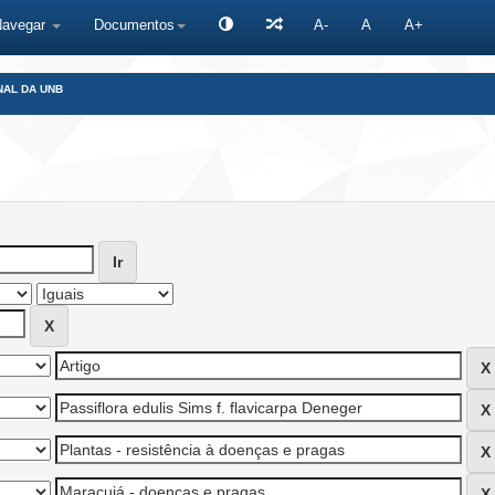
Navegar
Documentos
A-
A
A+
NAL DA UNB