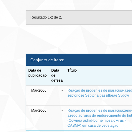
Resultado 1-2 de 2.
Conjunto de itens:
Data de
Data
Título
publicação
de
defesa
Mai-2006
-
Reação de progênies de maracujá-aze
septoriose Septoria passiflorae Sydow
Mai-2006
-
Reação de progênies de maracujazeiro
azedo ao vírus do endurecimento do fru
(Cowpea aphid-borne mosaic virus -
CABMV) em casa de vegetação