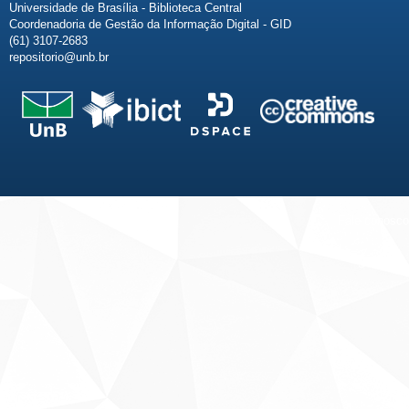
Universidade de Brasília - Biblioteca Central
Coordenadoria de Gestão da Informação Digital - GID
(61) 3107-2683
repositorio@unb.br
Fale conosco
Sobre