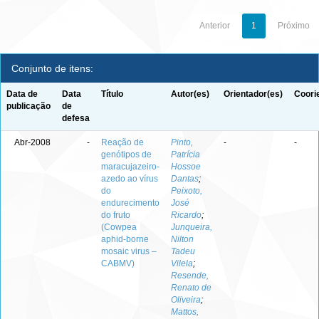
Anterior
1
Próximo
Conjunto de itens:
Data de
Data
Título
Autor(es)
Orientador(es)
Coori
publicação
de
defesa
Abr-2008
-
Reação de
Pinto,
-
-
genótipos de
Patrícia
maracujazeiro-
Hossoe
azedo ao vírus
Dantas
;
do
Peixoto,
endurecimento
José
do fruto
Ricardo
;
(Cowpea
Junqueira,
aphid-borne
Nilton
mosaic virus –
Tadeu
CABMV)
Vilela
;
Resende,
Renato de
Oliveira
;
Mattos,