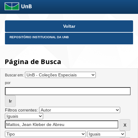
Skip
Voltar
navigation
REPOSITÓRIO INSTITUCIONAL DA UNB
Página de Busca
Buscar em:
por
Filtros correntes: