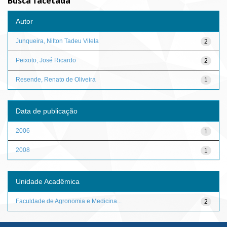
Busca facetada
Autor
Junqueira, Nilton Tadeu Vilela
2
Peixoto, José Ricardo
2
Resende, Renato de Oliveira
1
Data de publicação
2006
1
2008
1
Unidade Acadêmica
Faculdade de Agronomia e Medicina...
2