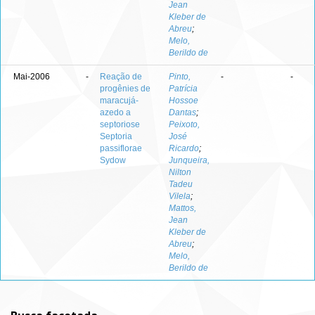
Jean
Kleber de
Abreu
;
Melo,
Berildo de
Mai-2006
-
Reação de
Pinto,
-
-
progênies de
Patrícia
maracujá-
Hossoe
azedo a
Dantas
;
septoriose
Peixoto,
Septoria
José
passiflorae
Ricardo
;
Sydow
Junqueira,
Nilton
Tadeu
Vilela
;
Mattos,
Jean
Kleber de
Abreu
;
Melo,
Berildo de