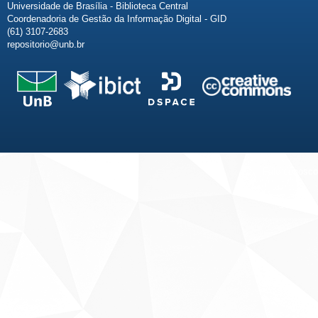
Universidade de Brasília - Biblioteca Central
Coordenadoria de Gestão da Informação Digital - GID
(61) 3107-2683
repositorio@unb.br
Fale conosco
Sobre