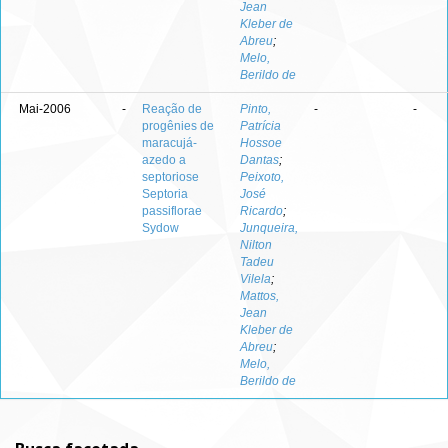
Jean
Kleber de
Abreu
;
Melo,
Berildo de
Mai-2006
-
Reação de
Pinto,
-
-
progênies de
Patrícia
maracujá-
Hossoe
azedo a
Dantas
;
septoriose
Peixoto,
Septoria
José
passiflorae
Ricardo
;
Sydow
Junqueira,
Nilton
Tadeu
Vilela
;
Mattos,
Jean
Kleber de
Abreu
;
Melo,
Berildo de