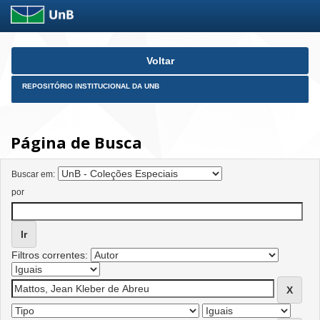
Skip
Voltar
navigation
REPOSITÓRIO INSTITUCIONAL DA UNB
Página de Busca
Buscar em:
por
Filtros correntes: