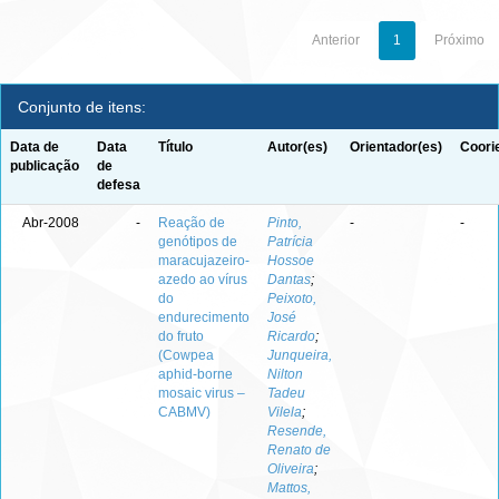
Anterior
1
Próximo
Conjunto de itens:
Data de
Data
Título
Autor(es)
Orientador(es)
Coori
publicação
de
defesa
Abr-2008
-
Reação de
Pinto,
-
-
genótipos de
Patrícia
maracujazeiro-
Hossoe
azedo ao vírus
Dantas
;
do
Peixoto,
endurecimento
José
do fruto
Ricardo
;
(Cowpea
Junqueira,
aphid-borne
Nilton
mosaic virus –
Tadeu
CABMV)
Vilela
;
Resende,
Renato de
Oliveira
;
Mattos,