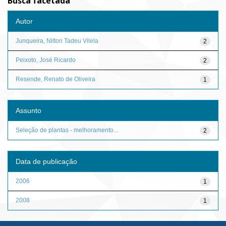
Busca facetada
Autor
Junqueira, Nilton Tadeu Vilela
2
Peixoto, José Ricardo
2
Resende, Renato de Oliveira
1
Assunto
Seleção de plantas - melhoramento...
2
Data de publicação
2006
1
2008
1