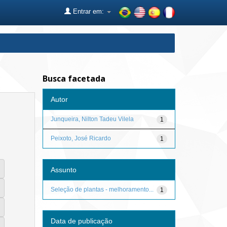
Entrar em:
Busca facetada
Autor
Junqueira, Nilton Tadeu Vilela
1
Peixoto, José Ricardo
1
Assunto
Seleção de plantas - melhoramento...
1
Data de publicação