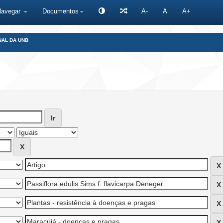
Navegar
Documentos
A-
A
A+
NAL DA UNB