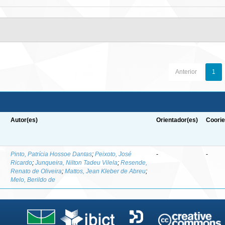
Anterior
1
Autor(es)
Orientador(es)
Coorie
-
Pinto, Patrícia Hossoe Dantas
;
Peixoto, José
-
-
Ricardo
;
Junqueira, Nilton Tadeu Vilela
;
Resende,
Renato de Oliveira
;
Mattos, Jean Kleber de Abreu
;
Melo, Berildo de