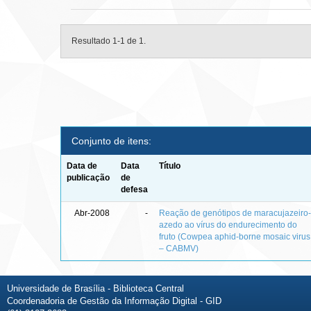
Resultado 1-1 de 1.
Conjunto de itens:
Data de
Data
Título
publicação
de
defesa
Abr-2008
-
Reação de genótipos de maracujazeiro
azedo ao vírus do endurecimento do
fruto (Cowpea aphid-borne mosaic virus
– CABMV)
Universidade de Brasília - Biblioteca Central
Coordenadoria de Gestão da Informação Digital - GID