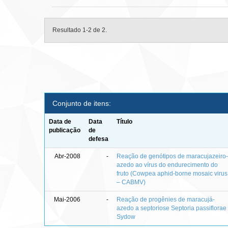
Resultado 1-2 de 2.
Conjunto de itens:
Data de
Data
Título
publicação
de
defesa
Abr-2008
-
Reação de genótipos de maracujazeiro
azedo ao vírus do endurecimento do
fruto (Cowpea aphid-borne mosaic virus
– CABMV)
Mai-2006
-
Reação de progênies de maracujá-
azedo a septoriose Septoria passiflorae
Sydow