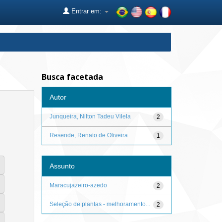
Entrar em:
Busca facetada
Autor
Junqueira, Nilton Tadeu Vilela
2
Resende, Renato de Oliveira
1
Assunto
Maracujazeiro-azedo
2
Seleção de plantas - melhoramento...
2