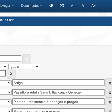
Navegar
Documentos
A-
A
A+
NAL DA UNB