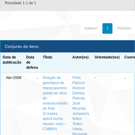
Resultado 1-1 de 1.
Anterior
1
Próximo
Conjunto de itens:
Data de
Data
Título
Autor(es)
Orientador(es)
Coori
publicação
de
defesa
Abr-2008
-
Reação de
Pinto,
-
-
genótipos de
Patrícia
maracujazeiro-
Hossoe
azedo ao vírus
Dantas
;
do
Peixoto,
endurecimento
José
do fruto
Ricardo
;
(Cowpea
Junqueira,
aphid-borne
Nilton
mosaic virus –
Tadeu
CABMV)
Vilela
;
Resende,