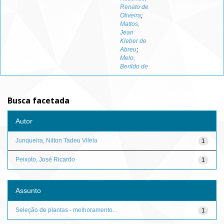
Renato de
Oliveira
;
Mattos,
Jean
Kleber de
Abreu
;
Melo,
Berildo de
Busca facetada
Autor
Junqueira, Nilton Tadeu Vilela
1
Peixoto, José Ricardo
1
Assunto
Seleção de plantas - melhoramento...
1