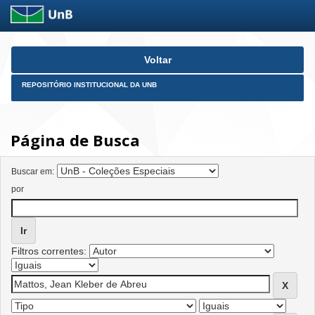
Skip
Voltar
navigation
REPOSITÓRIO INSTITUCIONAL DA UNB
Página de Busca
Buscar em:
por
Filtros correntes: