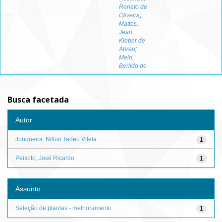
Renato de
Oliveira
;
Mattos,
Jean
Kleber de
Abreu
;
Melo,
Berildo de
Busca facetada
Autor
Junqueira, Nilton Tadeu Vilela
1
Peixoto, José Ricardo
1
Assunto
Seleção de plantas - melhoramento...
1