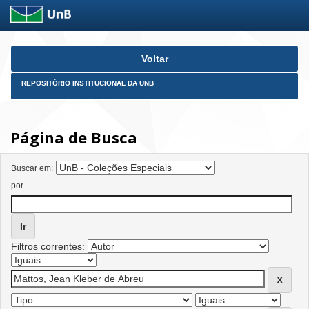
Skip
Voltar
navigation
REPOSITÓRIO INSTITUCIONAL DA UNB
Página de Busca
Buscar em:
por
Filtros correntes: