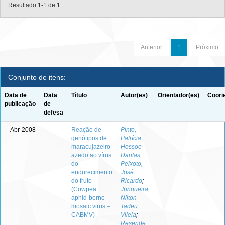
Resultado 1-1 de 1.
Anterior
1
Próximo
Conjunto de itens:
Data de
Data
Título
Autor(es)
Orientador(es)
Coori
publicação
de
defesa
Abr-2008
-
Reação de
Pinto,
-
-
genótipos de
Patrícia
maracujazeiro-
Hossoe
azedo ao vírus
Dantas
;
do
Peixoto,
endurecimento
José
do fruto
Ricardo
;
(Cowpea
Junqueira,
aphid-borne
Nilton
mosaic virus –
Tadeu
CABMV)
Vilela
;
Resende,