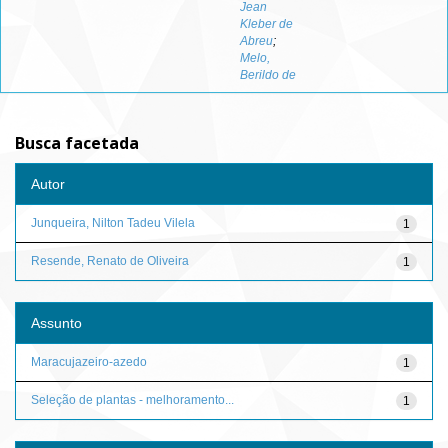
Jean
Kleber de
Abreu
;
Melo,
Berildo de
Busca facetada
Autor
Junqueira, Nilton Tadeu Vilela
1
Resende, Renato de Oliveira
1
Assunto
Maracujazeiro-azedo
1
Seleção de plantas - melhoramento...
1