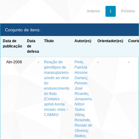
Anterior
1
Próximo
Conjunto de itens:
Data de
Data
Título
Autor(es)
Orientador(es)
Coori
publicação
de
defesa
Abr-2008
-
Reação de
Pinto,
-
-
genótipos de
Patrícia
maracujazeiro-
Hossoe
azedo ao vírus
Dantas
;
do
Peixoto,
endurecimento
José
do fruto
Ricardo
;
(Cowpea
Junqueira,
aphid-borne
Nilton
mosaic virus –
Tadeu
CABMV)
Vilela
;
Resende,
Renato de
Oliveira
;
Mattos,