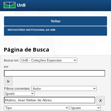
Skip
Voltar
navigation
REPOSITÓRIO INSTITUCIONAL DA UNB
Página de Busca
Buscar em:
por
Filtros correntes: