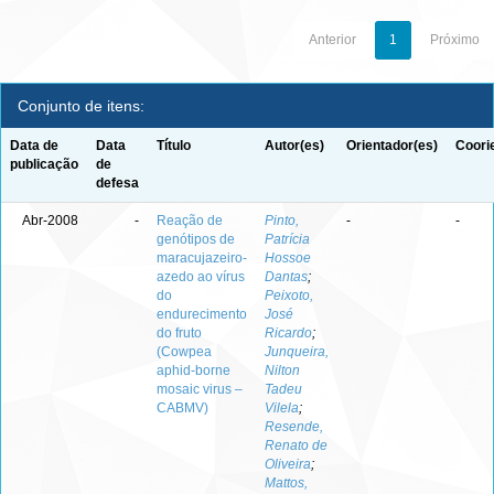
Anterior
1
Próximo
Conjunto de itens:
Data de
Data
Título
Autor(es)
Orientador(es)
Coori
publicação
de
defesa
Abr-2008
-
Reação de
Pinto,
-
-
genótipos de
Patrícia
maracujazeiro-
Hossoe
azedo ao vírus
Dantas
;
do
Peixoto,
endurecimento
José
do fruto
Ricardo
;
(Cowpea
Junqueira,
aphid-borne
Nilton
mosaic virus –
Tadeu
CABMV)
Vilela
;
Resende,
Renato de
Oliveira
;
Mattos,