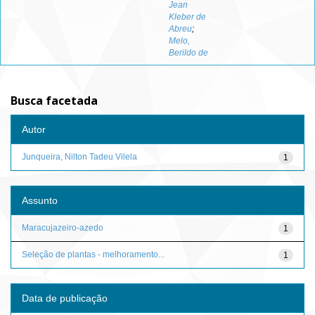
Jean
Kleber de
Abreu
;
Melo,
Berildo de
Busca facetada
Autor
Junqueira, Nilton Tadeu Vilela
1
Assunto
Maracujazeiro-azedo
1
Seleção de plantas - melhoramento...
1
Data de publicação