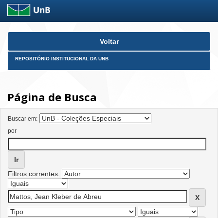
Skip
Voltar
navigation
REPOSITÓRIO INSTITUCIONAL DA UNB
Página de Busca
Buscar em:
por
Filtros correntes: