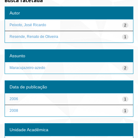
Busca facetada
Autor
Peixoto, José Ricardo
2
Resende, Renato de Oliveira
1
Assunto
Maracujazeiro-azedo
2
Data de publicação
2006
1
2008
1
Unidade Acadêmica