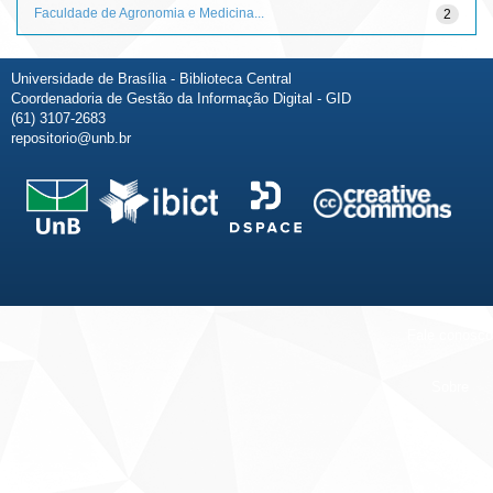
Faculdade de Agronomia e Medicina...
2
Universidade de Brasília - Biblioteca Central
Coordenadoria de Gestão da Informação Digital - GID
(61) 3107-2683
repositorio@unb.br
Fale conosco
Sobre