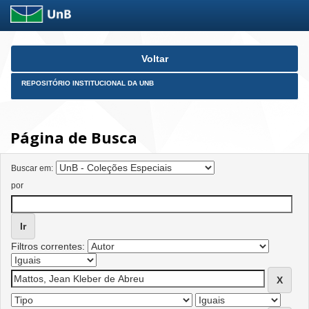
Skip
Voltar
navigation
REPOSITÓRIO INSTITUCIONAL DA UNB
Página de Busca
Buscar em:
por
Filtros correntes: