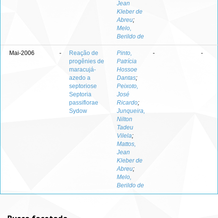
Jean
Kleber de
Abreu
;
Melo,
Berildo de
Mai-2006
-
Reação de
Pinto,
-
-
progênies de
Patrícia
maracujá-
Hossoe
azedo a
Dantas
;
septoriose
Peixoto,
Septoria
José
passiflorae
Ricardo
;
Sydow
Junqueira,
Nilton
Tadeu
Vilela
;
Mattos,
Jean
Kleber de
Abreu
;
Melo,
Berildo de