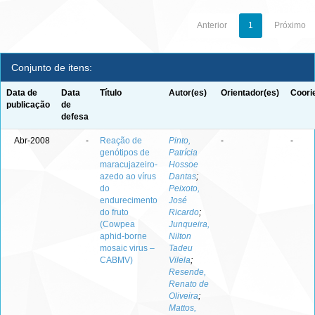
Anterior
1
Próximo
Conjunto de itens:
Data de
Data
Título
Autor(es)
Orientador(es)
Coori
publicação
de
defesa
Abr-2008
-
Reação de
Pinto,
-
-
genótipos de
Patrícia
maracujazeiro-
Hossoe
azedo ao vírus
Dantas
;
do
Peixoto,
endurecimento
José
do fruto
Ricardo
;
(Cowpea
Junqueira,
aphid-borne
Nilton
mosaic virus –
Tadeu
CABMV)
Vilela
;
Resende,
Renato de
Oliveira
;
Mattos,