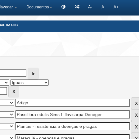
Navegar
Documentos
A-
A
A+
NAL DA UNB