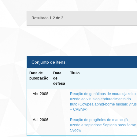
Resultado 1-2 de 2.
Conjunto de itens:
Data de
Data
Título
publicação
de
defesa
Abr-2008
-
Reação de genótipos de maracujazeiro
azedo ao vírus do endurecimento do
fruto (Cowpea aphid-borne mosaic virus
– CABMV)
Mai-2006
-
Reação de progênies de maracujá-
azedo a septoriose Septoria passiflorae
Sydow