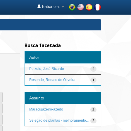
Entrar em:
Busca facetada
Autor
Peixoto, José Ricardo
2
Resende, Renato de Oliveira
1
Assunto
Maracujazeiro-azedo
2
Seleção de plantas - melhoramento...
2