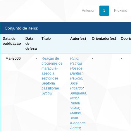
Anterior
1
Próximo
Conjunto de itens:
Data de
Data
Título
Autor(es)
Orientador(es)
Coori
publicação
de
defesa
Mai-2006
-
Reação de
Pinto,
-
-
progênies de
Patrícia
maracujá-
Hossoe
azedo a
Dantas
;
septoriose
Peixoto,
Septoria
José
passiflorae
Ricardo
;
Sydow
Junqueira,
Nilton
Tadeu
Vilela
;
Mattos,
Jean
Kleber de
Abreu
;