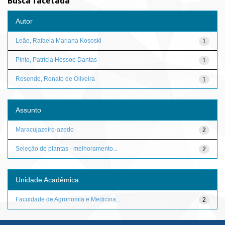
Busca facetada
Autor
Leão, Rafaela Mariana Kososki
1
Pinto, Patrícia Hossoe Dantas
1
Resende, Renato de Oliveira
1
Assunto
Maracujazeiro-azedo
2
Seleção de plantas - melhoramento...
2
Unidade Acadêmica
Faculdade de Agronomia e Medicina...
2