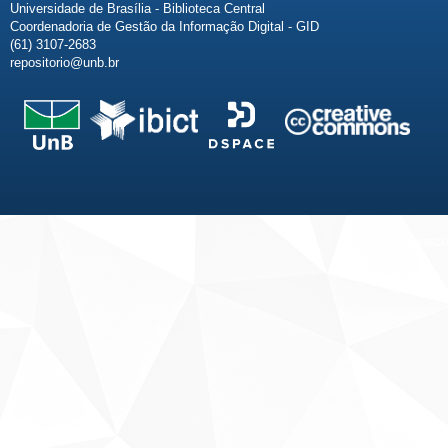
Universidade de Brasília - Biblioteca Central
Coordenadoria de Gestão da Informação Digital - GID
(61) 3107-2683
repositorio@unb.br
Fale conosco
Sobre