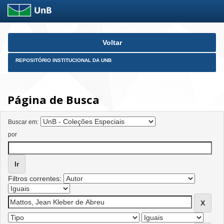
Skip
Voltar
navigation
REPOSITÓRIO INSTITUCIONAL DA UNB
Página de Busca
Buscar em:
por
Filtros correntes: