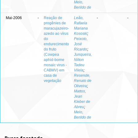
Melo,
Berildo de
Mai-2006
-
Reação de
Leão,
-
-
progênies de
Rafaela
maracujazeiro-
Mariana
azedo ao vírus
Kososki
;
do
Peixoto,
endurecimento
José
do fruto
Ricardo
;
(Cowpea
Junqueira,
aphid-borne
Nilton
mosaic virus -
Tadeu
CABMV) em
Vilela
;
casa de
Resende,
vegetação
Renato de
Oliveira
;
Mattos,
Jean
Kleber de
Abreu
;
Melo,
Berildo de