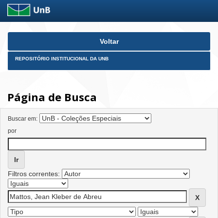
Skip
Voltar
navigation
REPOSITÓRIO INSTITUCIONAL DA UNB
Página de Busca
Buscar em:
por
Filtros correntes: