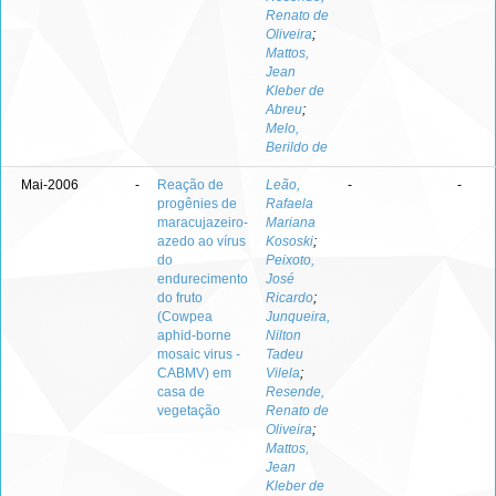
Renato de
Oliveira
;
Mattos,
Jean
Kleber de
Abreu
;
Melo,
Berildo de
Mai-2006
-
Reação de
Leão,
-
-
progênies de
Rafaela
maracujazeiro-
Mariana
azedo ao vírus
Kososki
;
do
Peixoto,
endurecimento
José
do fruto
Ricardo
;
(Cowpea
Junqueira,
aphid-borne
Nilton
mosaic virus -
Tadeu
CABMV) em
Vilela
;
casa de
Resende,
vegetação
Renato de
Oliveira
;
Mattos,
Jean
Kleber de