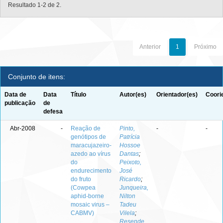
Resultado 1-2 de 2.
Anterior
1
Próximo
Conjunto de itens:
Data de
Data
Título
Autor(es)
Orientador(es)
Coori
publicação
de
defesa
Abr-2008
-
Reação de
Pinto,
-
-
genótipos de
Patrícia
maracujazeiro-
Hossoe
azedo ao vírus
Dantas
;
do
Peixoto,
endurecimento
José
do fruto
Ricardo
;
(Cowpea
Junqueira,
aphid-borne
Nilton
mosaic virus –
Tadeu
CABMV)
Vilela
;
Resende,