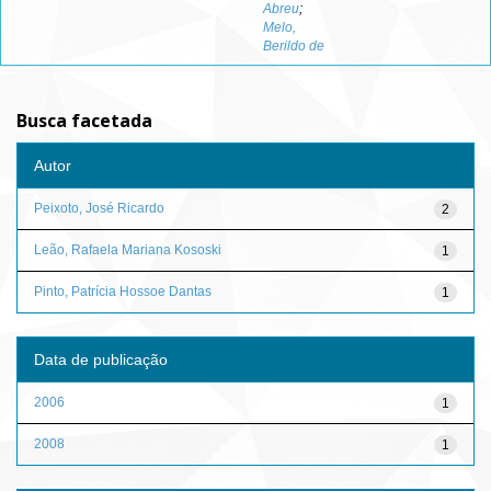
Abreu
;
Melo,
Berildo de
Busca facetada
Autor
Peixoto, José Ricardo
2
Leão, Rafaela Mariana Kososki
1
Pinto, Patrícia Hossoe Dantas
1
Data de publicação
2006
1
2008
1