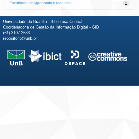
Faculdade de Agronomia e Medicina...
1
Universidade de Brasília - Biblioteca Central
Coordenadoria de Gestão da Informação Digital - GID
(61) 3107-2683
repositorio@unb.br
Fale conosco
Sobre