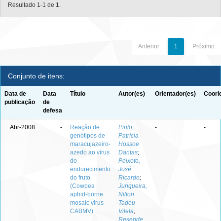
Resultado 1-1 de 1.
Anterior
1
Próximo
Conjunto de itens:
Data de
Data
Título
Autor(es)
Orientador(es)
Coori
publicação
de
defesa
Abr-2008
-
Reação de
Pinto,
-
-
genótipos de
Patrícia
maracujazeiro-
Hossoe
azedo ao vírus
Dantas
;
do
Peixoto,
endurecimento
José
do fruto
Ricardo
;
(Cowpea
Junqueira,
aphid-borne
Nilton
mosaic virus –
Tadeu
CABMV)
Vilela
;
Resende,