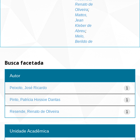
Renato de
Oliveira
;
Mattos,
Jean
Kleber de
Abreu
;
Melo,
Berildo de
Busca facetada
Autor
Peixoto, José Ricardo
1
Pinto, Patrícia Hossoe Dantas
1
Resende, Renato de Oliveira
1
Unidade Acadêmica