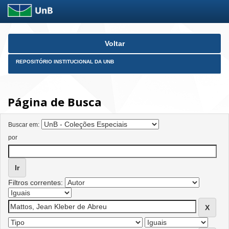
Skip
Voltar
navigation
REPOSITÓRIO INSTITUCIONAL DA UNB
Página de Busca
Buscar em:
por
Filtros correntes: