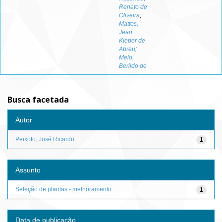
Renato de
Oliveira
;
Mattos,
Jean
Kleber de
Abreu
;
Melo,
Berildo de
Busca facetada
Autor
Peixoto, José Ricardo
1
Assunto
Seleção de plantas - melhoramento...
1
Data de publicação