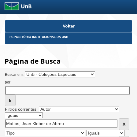
Skip
Voltar
navigation
REPOSITÓRIO INSTITUCIONAL DA UNB
Página de Busca
Buscar em:
por
Filtros correntes: