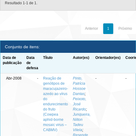
Resultado 1-1 de 1.
Anterior
1
Próximo
Conjunto de itens:
Data de
Data
Título
Autor(es)
Orientador(es)
Coori
publicação
de
defesa
Abr-2008
-
Reação de
Pinto,
-
-
genótipos de
Patrícia
maracujazeiro-
Hossoe
azedo ao vírus
Dantas
;
do
Peixoto,
endurecimento
José
do fruto
Ricardo
;
(Cowpea
Junqueira,
aphid-borne
Nilton
mosaic virus –
Tadeu
CABMV)
Vilela
;
Resende,