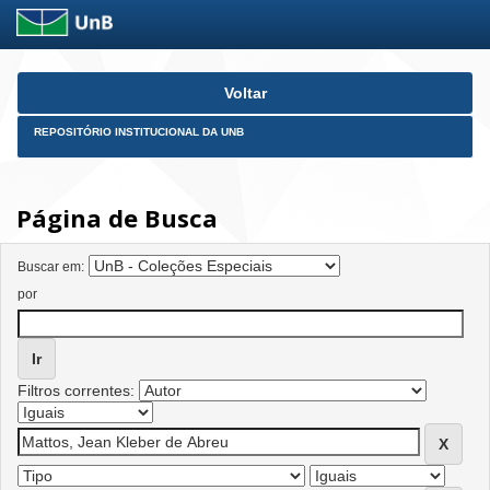
Skip
Voltar
navigation
REPOSITÓRIO INSTITUCIONAL DA UNB
Página de Busca
Buscar em:
por
Filtros correntes: