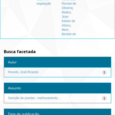
vegetação
Renato de
Oliveira
;
Mattos,
Jean
Kleber de
Abreu
;
Melo,
Berildo de
Busca facetada
Autor
Peixoto, José Ricardo
1
Assunto
Seleção de plantas - melhoramento...
1
Data de publicação