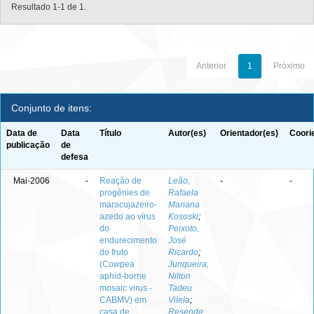
Resultado 1-1 de 1.
Anterior
1
Próximo
Conjunto de itens:
Data de
Data
Título
Autor(es)
Orientador(es)
Coori
publicação
de
defesa
Mai-2006
-
Reação de
Leão,
-
-
progênies de
Rafaela
maracujazeiro-
Mariana
azedo ao vírus
Kososki
;
do
Peixoto,
endurecimento
José
do fruto
Ricardo
;
(Cowpea
Junqueira,
aphid-borne
Nilton
mosaic virus -
Tadeu
CABMV) em
Vilela
;
casa de
Resende,