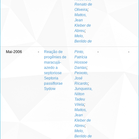
Renato de
Oliveira
;
Mattos,
Jean
Kleber de
Abreu
;
Melo,
Berildo de
Mai-2006
-
Reação de
Pinto,
-
-
progênies de
Patrícia
maracujá-
Hossoe
azedo a
Dantas
;
septoriose
Peixoto,
Septoria
José
passiflorae
Ricardo
;
Sydow
Junqueira,
Nilton
Tadeu
Vilela
;
Mattos,
Jean
Kleber de
Abreu
;
Melo,
Berildo de