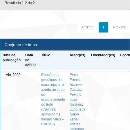
Resultado 1-2 de 2.
Anterior
1
Próximo
Conjunto de itens:
Data de
Data
Título
Autor(es)
Orientador(es)
Coori
publicação
de
defesa
Abr-2008
-
Reação de
Pinto,
-
-
genótipos de
Patrícia
maracujazeiro-
Hossoe
azedo ao vírus
Dantas
;
do
Peixoto,
endurecimento
José
do fruto
Ricardo
;
(Cowpea
Junqueira,
aphid-borne
Nilton
mosaic virus –
Tadeu
CABMV)
Vilela
;
Resende,