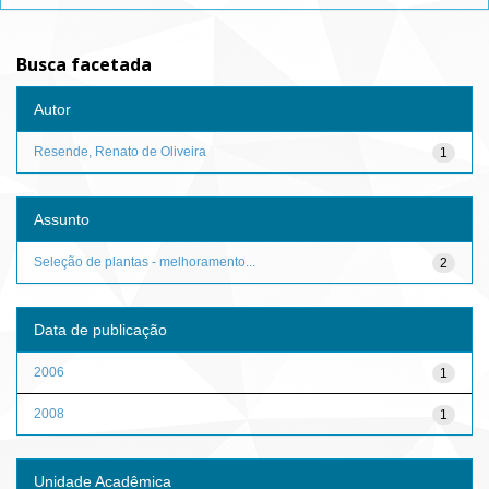
Busca facetada
Autor
Resende, Renato de Oliveira
1
Assunto
Seleção de plantas - melhoramento...
2
Data de publicação
2006
1
2008
1
Unidade Acadêmica