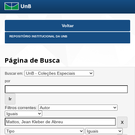
Skip
Voltar
navigation
REPOSITÓRIO INSTITUCIONAL DA UNB
Página de Busca
Buscar em:
por
Filtros correntes: