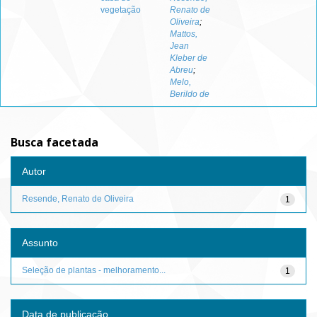
vegetação
Renato de
Oliveira
;
Mattos,
Jean
Kleber de
Abreu
;
Melo,
Berildo de
Busca facetada
Autor
Resende, Renato de Oliveira
1
Assunto
Seleção de plantas - melhoramento...
1
Data de publicação