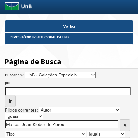
Skip
Voltar
navigation
REPOSITÓRIO INSTITUCIONAL DA UNB
Página de Busca
Buscar em:
por
Filtros correntes: