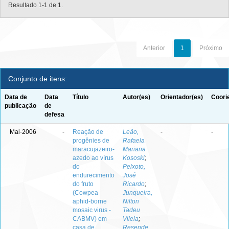
Resultado 1-1 de 1.
Anterior
1
Próximo
Conjunto de itens:
Data de
Data
Título
Autor(es)
Orientador(es)
Coori
publicação
de
defesa
Mai-2006
-
Reação de
Leão,
-
-
progênies de
Rafaela
maracujazeiro-
Mariana
azedo ao vírus
Kososki
;
do
Peixoto,
endurecimento
José
do fruto
Ricardo
;
(Cowpea
Junqueira,
aphid-borne
Nilton
mosaic virus -
Tadeu
CABMV) em
Vilela
;
casa de
Resende,