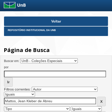
Skip
Voltar
navigation
REPOSITÓRIO INSTITUCIONAL DA UNB
Página de Busca
Buscar em:
por
Filtros correntes: