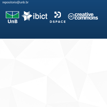
repositorio@unb.br
Fale conosco
Sobre