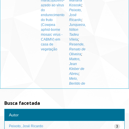
maracujazeiro-
Mariana
azedo ao vírus
Kososki
;
do
Peixoto,
endurecimento
José
do fruto
Ricardo
;
(Cowpea
Junqueira,
aphid-borne
Nilton
mosaic virus -
Tadeu
CABMV) em
Vilela
;
casa de
Resende,
vegetação
Renato de
Oliveira
;
Mattos,
Jean
Kleber de
Abreu
;
Melo,
Berildo de
Busca facetada
Autor
Peixoto, José Ricardo
3