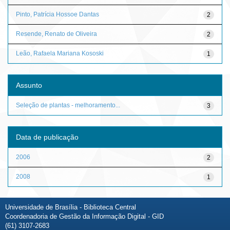
Pinto, Patrícia Hossoe Dantas
2
Resende, Renato de Oliveira
2
Leão, Rafaela Mariana Kososki
1
Assunto
Seleção de plantas - melhoramento...
3
Data de publicação
2006
2
2008
1
Universidade de Brasília - Biblioteca Central
Coordenadoria de Gestão da Informação Digital - GID
(61) 3107-2683