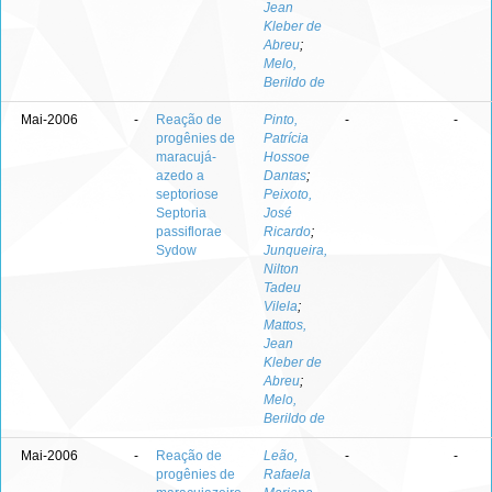
Jean
Kleber de
Abreu
;
Melo,
Berildo de
Mai-2006
-
Reação de
Pinto,
-
-
progênies de
Patrícia
maracujá-
Hossoe
azedo a
Dantas
;
septoriose
Peixoto,
Septoria
José
passiflorae
Ricardo
;
Sydow
Junqueira,
Nilton
Tadeu
Vilela
;
Mattos,
Jean
Kleber de
Abreu
;
Melo,
Berildo de
Mai-2006
-
Reação de
Leão,
-
-
progênies de
Rafaela