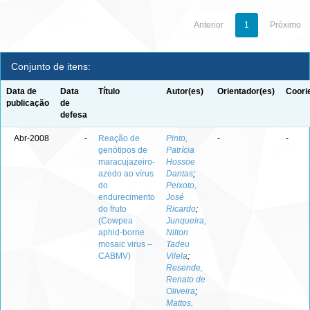
Anterior
1
Próximo
Conjunto de itens:
Data de
Data
Título
Autor(es)
Orientador(es)
Coori
publicação
de
defesa
Abr-2008
-
Reação de
Pinto,
-
-
genótipos de
Patrícia
maracujazeiro-
Hossoe
azedo ao vírus
Dantas
;
do
Peixoto,
endurecimento
José
do fruto
Ricardo
;
(Cowpea
Junqueira,
aphid-borne
Nilton
mosaic virus –
Tadeu
CABMV)
Vilela
;
Resende,
Renato de
Oliveira
;
Mattos,