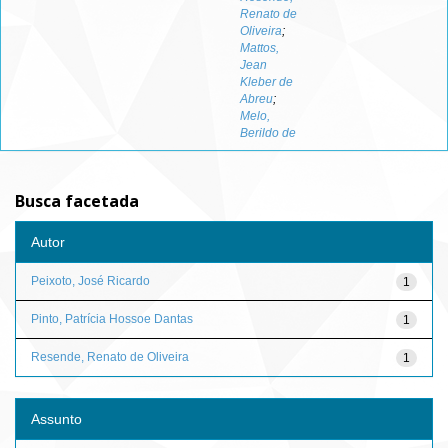
Renato de
Oliveira
;
Mattos,
Jean
Kleber de
Abreu
;
Melo,
Berildo de
Busca facetada
Autor
Peixoto, José Ricardo
1
Pinto, Patrícia Hossoe Dantas
1
Resende, Renato de Oliveira
1
Assunto