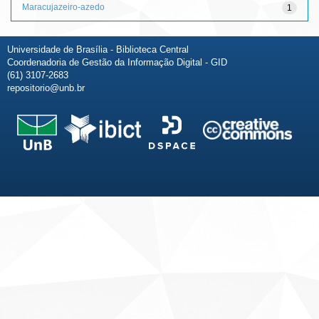
Maracujazeiro-azedo
1
Universidade de Brasília - Biblioteca Central
Coordenadoria de Gestão da Informação Digital - GID
(61) 3107-2683
repositorio@unb.br
Fale conosco
Sobre