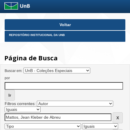
Skip
Voltar
navigation
REPOSITÓRIO INSTITUCIONAL DA UNB
Página de Busca
Buscar em:
por
Filtros correntes: