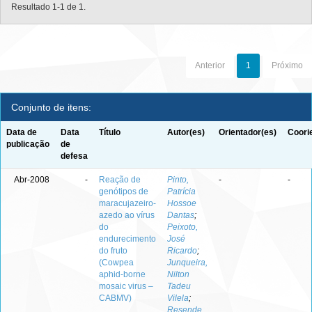
Resultado 1-1 de 1.
Anterior
1
Próximo
Conjunto de itens:
Data de
Data
Título
Autor(es)
Orientador(es)
Coori
publicação
de
defesa
Abr-2008
-
Reação de
Pinto,
-
-
genótipos de
Patrícia
maracujazeiro-
Hossoe
azedo ao vírus
Dantas
;
do
Peixoto,
endurecimento
José
do fruto
Ricardo
;
(Cowpea
Junqueira,
aphid-borne
Nilton
mosaic virus –
Tadeu
CABMV)
Vilela
;
Resende,