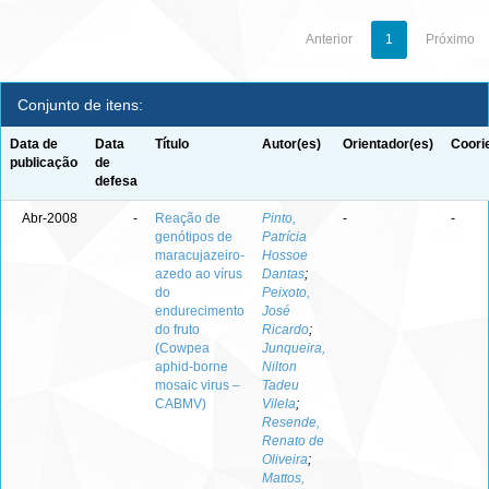
Anterior
1
Próximo
Conjunto de itens:
Data de
Data
Título
Autor(es)
Orientador(es)
Coori
publicação
de
defesa
Abr-2008
-
Reação de
Pinto,
-
-
genótipos de
Patrícia
maracujazeiro-
Hossoe
azedo ao vírus
Dantas
;
do
Peixoto,
endurecimento
José
do fruto
Ricardo
;
(Cowpea
Junqueira,
aphid-borne
Nilton
mosaic virus –
Tadeu
CABMV)
Vilela
;
Resende,
Renato de
Oliveira
;
Mattos,