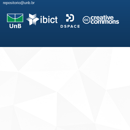
repositorio@unb.br
Fale conosco
Sobre