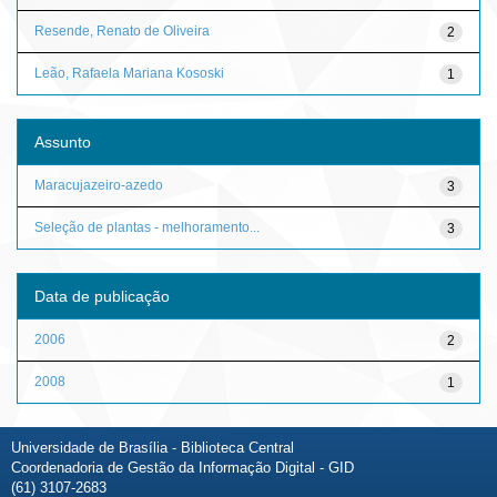
Resende, Renato de Oliveira
2
Leão, Rafaela Mariana Kososki
1
Assunto
Maracujazeiro-azedo
3
Seleção de plantas - melhoramento...
3
Data de publicação
2006
2
2008
1
Universidade de Brasília - Biblioteca Central
Coordenadoria de Gestão da Informação Digital - GID
(61) 3107-2683