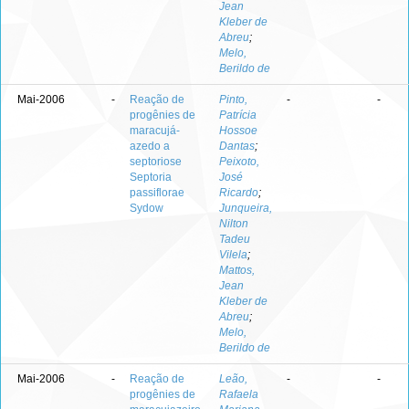
Jean
Kleber de
Abreu
;
Melo,
Berildo de
Mai-2006
-
Reação de
Pinto,
-
-
progênies de
Patrícia
maracujá-
Hossoe
azedo a
Dantas
;
septoriose
Peixoto,
Septoria
José
passiflorae
Ricardo
;
Sydow
Junqueira,
Nilton
Tadeu
Vilela
;
Mattos,
Jean
Kleber de
Abreu
;
Melo,
Berildo de
Mai-2006
-
Reação de
Leão,
-
-
progênies de
Rafaela