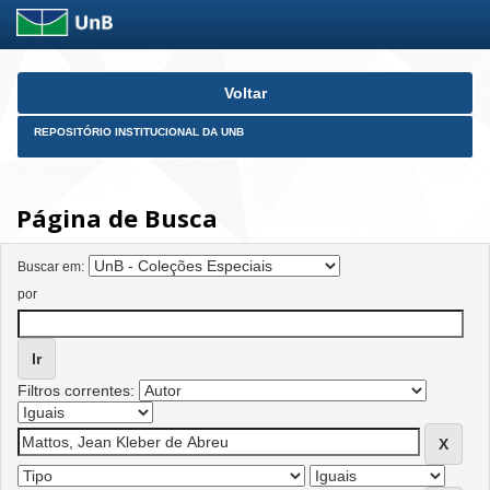
Skip
Voltar
navigation
REPOSITÓRIO INSTITUCIONAL DA UNB
Página de Busca
Buscar em:
por
Filtros correntes: