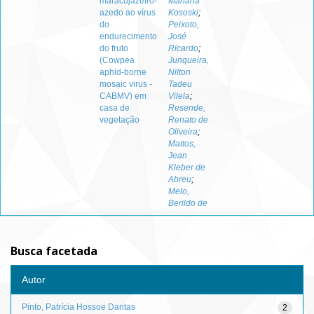
maracujazeiro-
Mariana
azedo ao vírus
Kososki
;
do
Peixoto,
endurecimento
José
do fruto
Ricardo
;
(Cowpea
Junqueira,
aphid-borne
Nilton
mosaic virus -
Tadeu
CABMV) em
Vilela
;
casa de
Resende,
vegetação
Renato de
Oliveira
;
Mattos,
Jean
Kleber de
Abreu
;
Melo,
Berildo de
Busca facetada
Autor
Pinto, Patrícia Hossoe Dantas
2