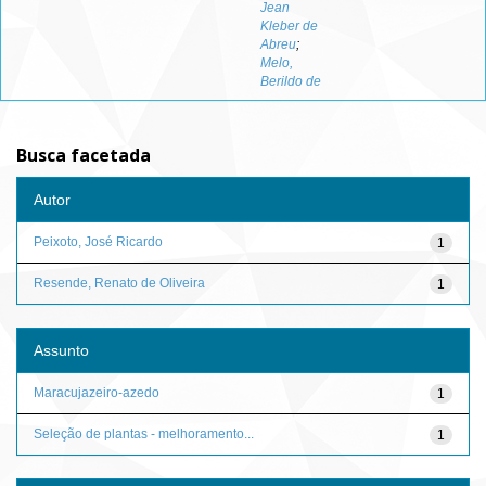
Jean
Kleber de
Abreu
;
Melo,
Berildo de
Busca facetada
Autor
Peixoto, José Ricardo
1
Resende, Renato de Oliveira
1
Assunto
Maracujazeiro-azedo
1
Seleção de plantas - melhoramento...
1