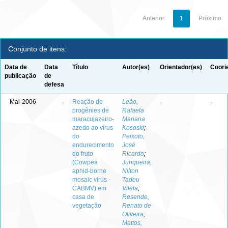
Anterior
1
Próximo
Conjunto de itens:
Data de
Data
Título
Autor(es)
Orientador(es)
Coori
publicação
de
defesa
Mai-2006
-
Reação de
Leão,
-
-
progênies de
Rafaela
maracujazeiro-
Mariana
azedo ao vírus
Kososki
;
do
Peixoto,
endurecimento
José
do fruto
Ricardo
;
(Cowpea
Junqueira,
aphid-borne
Nilton
mosaic virus -
Tadeu
CABMV) em
Vilela
;
casa de
Resende,
vegetação
Renato de
Oliveira
;
Mattos,