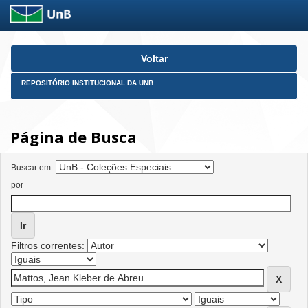
Skip
Voltar
navigation
REPOSITÓRIO INSTITUCIONAL DA UNB
Página de Busca
Buscar em:
por
Filtros correntes: