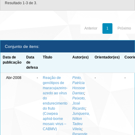
Resultado 1-3 de 3.
Anterior
1
Próximo
Conjunto de itens:
Data de
Data
Título
Autor(es)
Orientador(es)
Coori
publicação
de
defesa
Abr-2008
-
Reação de
Pinto,
-
-
genótipos de
Patrícia
maracujazeiro-
Hossoe
azedo ao vírus
Dantas
;
do
Peixoto,
endurecimento
José
do fruto
Ricardo
;
(Cowpea
Junqueira,
aphid-borne
Nilton
mosaic virus –
Tadeu
CABMV)
Vilela
;
Resende,