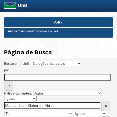
Skip
Voltar
navigation
REPOSITÓRIO INSTITUCIONAL DA UNB
Página de Busca
Buscar em:
por
Filtros correntes: