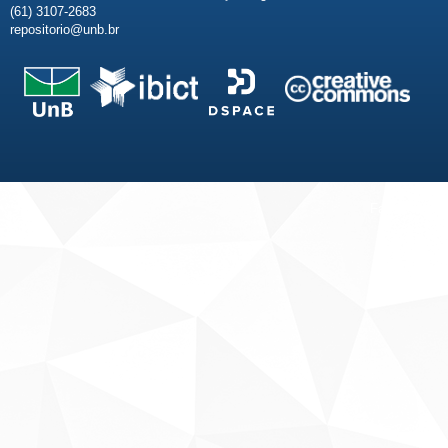
(61) 3107-2683
repositorio@unb.br
Fale conosco
Sobre