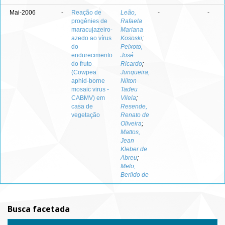
Mai-2006
-
Reação de
Leão,
-
-
progênies de
Rafaela
maracujazeiro-
Mariana
azedo ao vírus
Kososki
;
do
Peixoto,
endurecimento
José
do fruto
Ricardo
;
(Cowpea
Junqueira,
aphid-borne
Nilton
mosaic virus -
Tadeu
CABMV) em
Vilela
;
casa de
Resende,
vegetação
Renato de
Oliveira
;
Mattos,
Jean
Kleber de
Abreu
;
Melo,
Berildo de
Busca facetada