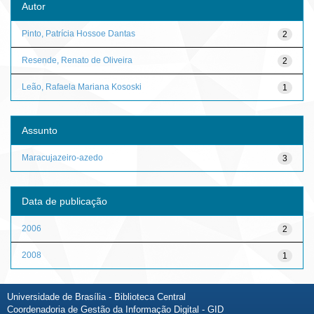
Autor
Pinto, Patrícia Hossoe Dantas
2
Resende, Renato de Oliveira
2
Leão, Rafaela Mariana Kososki
1
Assunto
Maracujazeiro-azedo
3
Data de publicação
2006
2
2008
1
Universidade de Brasília - Biblioteca Central
Coordenadoria de Gestão da Informação Digital - GID