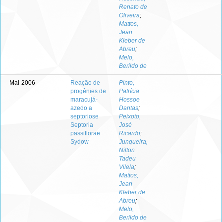
Renato de
Oliveira
;
Mattos,
Jean
Kleber de
Abreu
;
Melo,
Berildo de
Mai-2006
-
Reação de
Pinto,
-
-
progênies de
Patrícia
maracujá-
Hossoe
azedo a
Dantas
;
septoriose
Peixoto,
Septoria
José
passiflorae
Ricardo
;
Sydow
Junqueira,
Nilton
Tadeu
Vilela
;
Mattos,
Jean
Kleber de
Abreu
;
Melo,
Berildo de