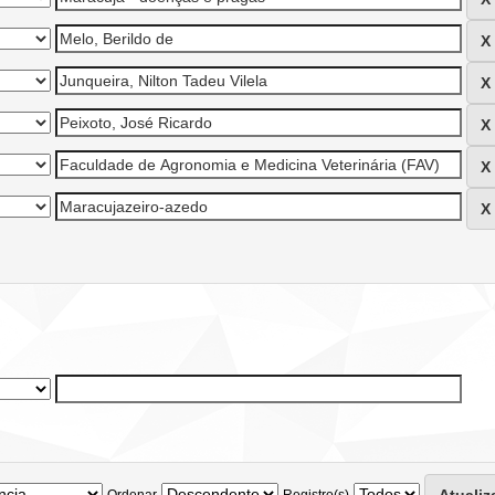
Ordenar
Registro(s)