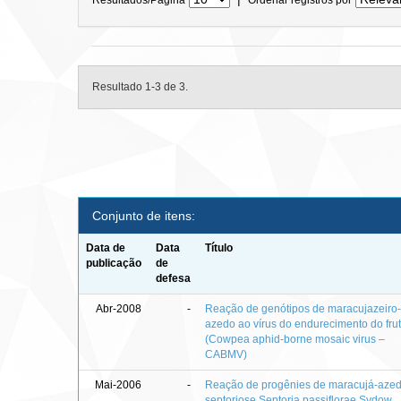
Resultado 1-3 de 3.
Conjunto de itens:
Data de
Data
Título
publicação
de
defesa
Abr-2008
-
Reação de genótipos de maracujazeiro
azedo ao vírus do endurecimento do fru
(Cowpea aphid-borne mosaic virus –
CABMV)
Mai-2006
-
Reação de progênies de maracujá-aze
septoriose Septoria passiflorae Sydow