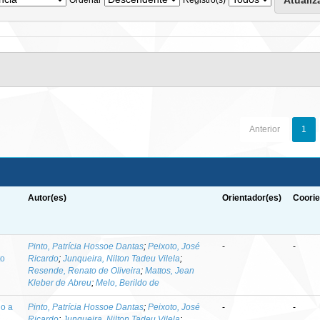
Anterior
1
Autor(es)
Orientador(es)
Coorie
-
Pinto, Patrícia Hossoe Dantas
;
Peixoto, José
-
-
to
Ricardo
;
Junqueira, Nilton Tadeu Vilela
;
Resende, Renato de Oliveira
;
Mattos, Jean
Kleber de Abreu
;
Melo, Berildo de
do a
Pinto, Patrícia Hossoe Dantas
;
Peixoto, José
-
-
Ricardo
;
Junqueira, Nilton Tadeu Vilela
;