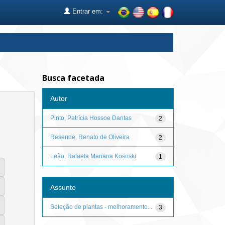
Entrar em:
Busca facetada
Autor
Pinto, Patrícia Hossoe Dantas
2
Resende, Renato de Oliveira
2
Leão, Rafaela Mariana Kososki
1
Assunto
Seleção de plantas - melhoramento...
3