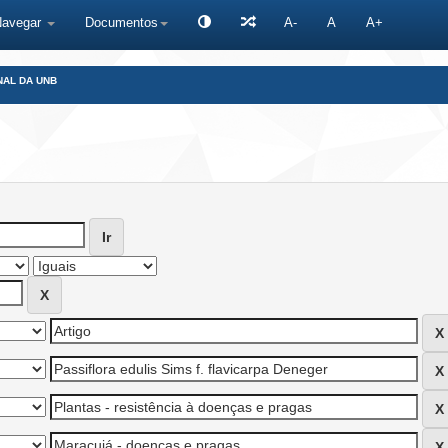
Navegar
Documentos
A-
A
A+
NAL DA UNB