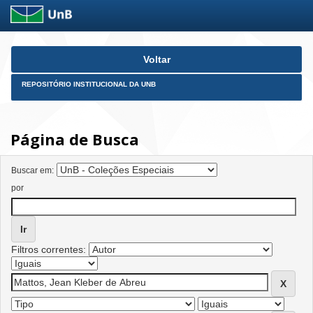
Skip
Voltar
navigation
REPOSITÓRIO INSTITUCIONAL DA UNB
Página de Busca
Buscar em:
por
Filtros correntes: