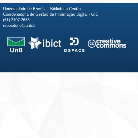
Universidade de Brasília - Biblioteca Central
Coordenadoria de Gestão da Informação Digital - GID
(61) 3107-2683
repositorio@unb.br
Fale conosco
Sobre