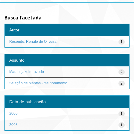
Busca facetada
Autor
Resende, Renato de Oliveira
1
Assunto
Maracujazeiro-azedo
2
Seleção de plantas - melhoramento...
2
Data de publicação
2006
1
2008
1