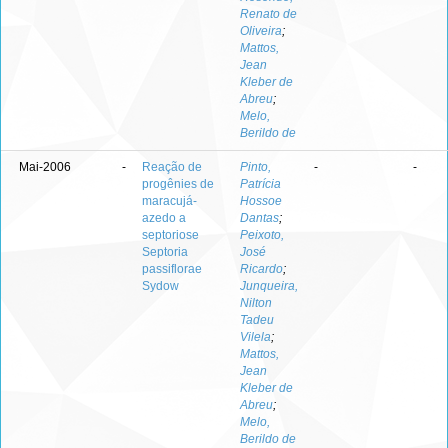
Renato de
Oliveira
;
Mattos,
Jean
Kleber de
Abreu
;
Melo,
Berildo de
Mai-2006
-
Reação de
Pinto,
-
-
progênies de
Patrícia
maracujá-
Hossoe
azedo a
Dantas
;
septoriose
Peixoto,
Septoria
José
passiflorae
Ricardo
;
Sydow
Junqueira,
Nilton
Tadeu
Vilela
;
Mattos,
Jean
Kleber de
Abreu
;
Melo,
Berildo de