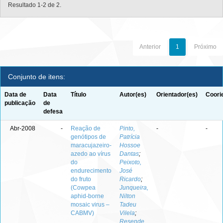
Resultado 1-2 de 2.
Anterior
1
Próximo
Conjunto de itens:
Data de
Data
Título
Autor(es)
Orientador(es)
Coori
publicação
de
defesa
Abr-2008
-
Reação de
Pinto,
-
-
genótipos de
Patrícia
maracujazeiro-
Hossoe
azedo ao vírus
Dantas
;
do
Peixoto,
endurecimento
José
do fruto
Ricardo
;
(Cowpea
Junqueira,
aphid-borne
Nilton
mosaic virus –
Tadeu
CABMV)
Vilela
;
Resende,