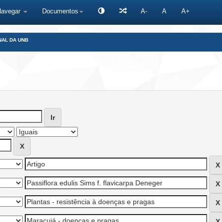
Navegar
Documentos
A-
A
A+
NAL DA UNB