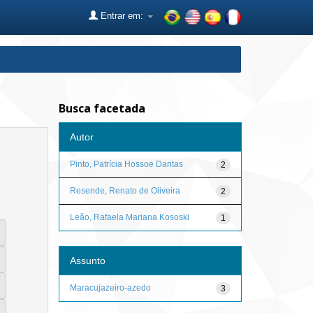
Entrar em:
Busca facetada
Autor
Pinto, Patrícia Hossoe Dantas
2
Resende, Renato de Oliveira
2
Leão, Rafaela Mariana Kososki
1
Assunto
Maracujazeiro-azedo
3