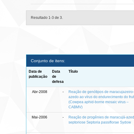
Resultado 1-3 de 3.
Conjunto de itens:
Data de
Data
Título
publicação
de
defesa
Abr-2008
-
Reação de genótipos de maracujazeiro
azedo ao vírus do endurecimento do fru
(Cowpea aphid-borne mosaic virus –
CABMV)
Mai-2006
-
Reação de progênies de maracujá-aze
septoriose Septoria passiflorae Sydow