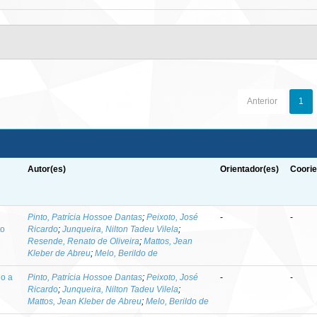
Anterior
1
Autor(es)
Orientador(es)
Coorie
-
Pinto, Patrícia Hossoe Dantas
;
Peixoto, José
-
-
to
Ricardo
;
Junqueira, Nilton Tadeu Vilela
;
Resende, Renato de Oliveira
;
Mattos, Jean
Kleber de Abreu
;
Melo, Berildo de
do a
Pinto, Patrícia Hossoe Dantas
;
Peixoto, José
-
-
Ricardo
;
Junqueira, Nilton Tadeu Vilela
;
Mattos, Jean Kleber de Abreu
;
Melo, Berildo de