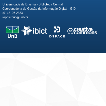
Universidade de Brasília - Biblioteca Central
Coordenadoria de Gestão da Informação Digital - GID
(61) 3107-2683
repositorio@unb.br
Fale conosco
Sobre