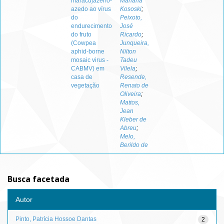
maracujazeiro-
Mariana
azedo ao vírus
Kososki
;
do
Peixoto,
endurecimento
José
do fruto
Ricardo
;
(Cowpea
Junqueira,
aphid-borne
Nilton
mosaic virus -
Tadeu
CABMV) em
Vilela
;
casa de
Resende,
vegetação
Renato de
Oliveira
;
Mattos,
Jean
Kleber de
Abreu
;
Melo,
Berildo de
Busca facetada
Autor
Pinto, Patrícia Hossoe Dantas
2