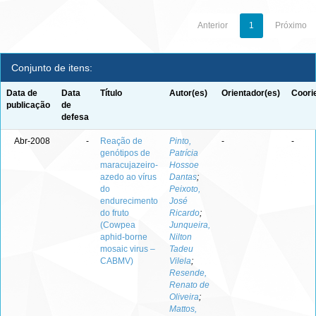
Anterior
1
Próximo
Conjunto de itens:
Data de
Data
Título
Autor(es)
Orientador(es)
Coori
publicação
de
defesa
Abr-2008
-
Reação de
Pinto,
-
-
genótipos de
Patrícia
maracujazeiro-
Hossoe
azedo ao vírus
Dantas
;
do
Peixoto,
endurecimento
José
do fruto
Ricardo
;
(Cowpea
Junqueira,
aphid-borne
Nilton
mosaic virus –
Tadeu
CABMV)
Vilela
;
Resende,
Renato de
Oliveira
;
Mattos,