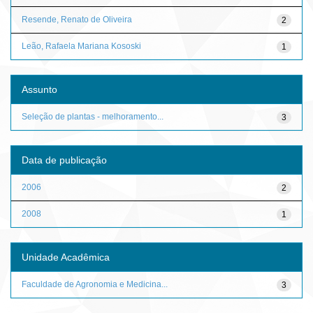
Resende, Renato de Oliveira
2
Leão, Rafaela Mariana Kososki
1
Assunto
Seleção de plantas - melhoramento...
3
Data de publicação
2006
2
2008
1
Unidade Acadêmica
Faculdade de Agronomia e Medicina...
3