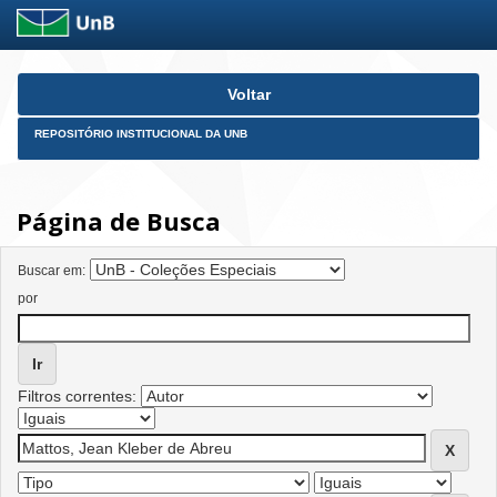
Skip
Voltar
navigation
REPOSITÓRIO INSTITUCIONAL DA UNB
Página de Busca
Buscar em:
por
Filtros correntes: