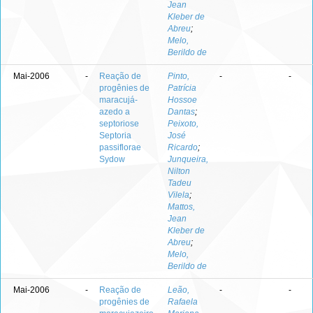
Jean
Kleber de
Abreu
;
Melo,
Berildo de
Mai-2006
-
Reação de
Pinto,
-
-
progênies de
Patrícia
maracujá-
Hossoe
azedo a
Dantas
;
septoriose
Peixoto,
Septoria
José
passiflorae
Ricardo
;
Sydow
Junqueira,
Nilton
Tadeu
Vilela
;
Mattos,
Jean
Kleber de
Abreu
;
Melo,
Berildo de
Mai-2006
-
Reação de
Leão,
-
-
progênies de
Rafaela