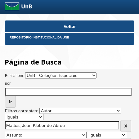
Skip
Voltar
navigation
REPOSITÓRIO INSTITUCIONAL DA UNB
Página de Busca
Buscar em:
por
Filtros correntes: