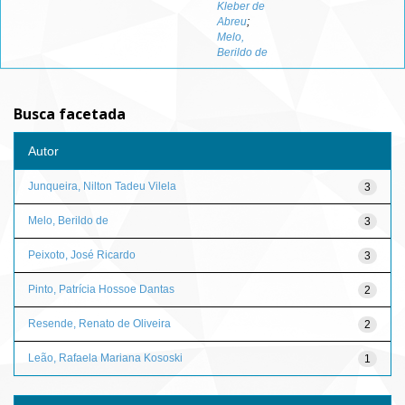
Kleber de
Abreu
;
Melo,
Berildo de
Busca facetada
Autor
Junqueira, Nilton Tadeu Vilela
3
Melo, Berildo de
3
Peixoto, José Ricardo
3
Pinto, Patrícia Hossoe Dantas
2
Resende, Renato de Oliveira
2
Leão, Rafaela Mariana Kososki
1