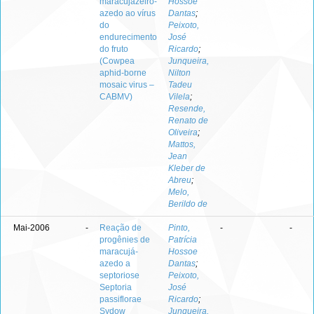
maracujazeiro-
Hossoe
azedo ao vírus
Dantas
;
do
Peixoto,
endurecimento
José
do fruto
Ricardo
;
(Cowpea
Junqueira,
aphid-borne
Nilton
mosaic virus –
Tadeu
CABMV)
Vilela
;
Resende,
Renato de
Oliveira
;
Mattos,
Jean
Kleber de
Abreu
;
Melo,
Berildo de
Mai-2006
-
Reação de
Pinto,
-
-
progênies de
Patrícia
maracujá-
Hossoe
azedo a
Dantas
;
septoriose
Peixoto,
Septoria
José
passiflorae
Ricardo
;
Sydow
Junqueira,