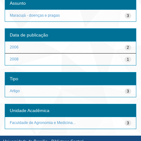
Assunto
Maracujá - doenças e pragas
3
Data de publicação
2006
2
2008
1
Tipo
Artigo
3
Unidade Acadêmica
Faculdade de Agronomia e Medicina...
3