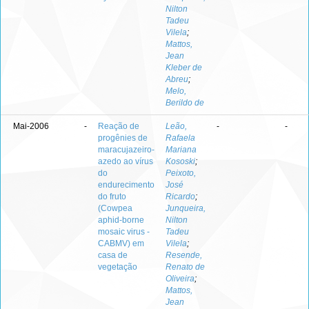
Nilton
Tadeu
Vilela
;
Mattos,
Jean
Kleber de
Abreu
;
Melo,
Berildo de
Mai-2006
-
Reação de
Leão,
-
-
progênies de
Rafaela
maracujazeiro-
Mariana
azedo ao vírus
Kososki
;
do
Peixoto,
endurecimento
José
do fruto
Ricardo
;
(Cowpea
Junqueira,
aphid-borne
Nilton
mosaic virus -
Tadeu
CABMV) em
Vilela
;
casa de
Resende,
vegetação
Renato de
Oliveira
;
Mattos,
Jean