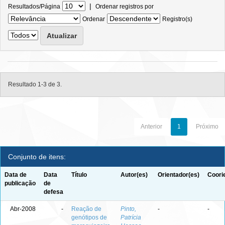
|
Resultados/Página
Ordenar registros por
Ordenar
Registro(s)
Resultado 1-3 de 3.
Anterior
1
Próximo
Conjunto de itens:
Data de
Data
Título
Autor(es)
Orientador(es)
Coori
publicação
de
defesa
Abr-2008
-
Reação de
Pinto,
-
-
genótipos de
Patrícia