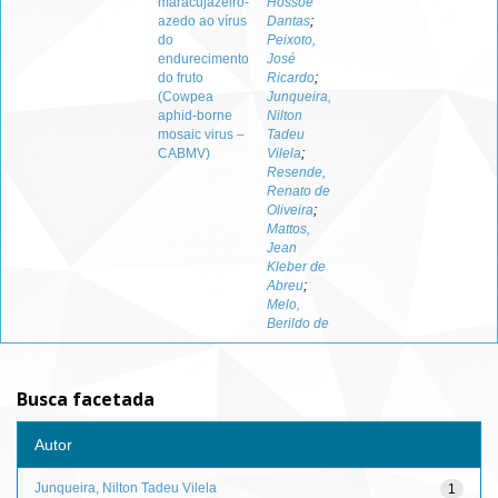
maracujazeiro-
Hossoe
azedo ao vírus
Dantas
;
do
Peixoto,
endurecimento
José
do fruto
Ricardo
;
(Cowpea
Junqueira,
aphid-borne
Nilton
mosaic virus –
Tadeu
CABMV)
Vilela
;
Resende,
Renato de
Oliveira
;
Mattos,
Jean
Kleber de
Abreu
;
Melo,
Berildo de
Busca facetada
Autor
Junqueira, Nilton Tadeu Vilela
1