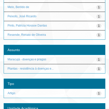
Melo, Berildo de
1
Peixoto, José Ricardo
1
Pinto, Patrícia Hossoe Dantas
1
Resende, Renato de Oliveira
1
Assunto
Maracujá - doenças e pragas
1
Plantas - resistência à doenças e...
1
Tipo
Artigo
1
Unidade Acadêmica