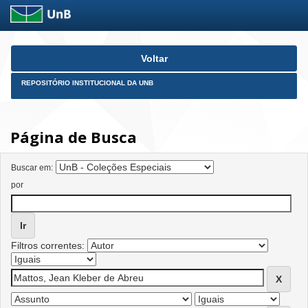
Skip
Voltar
navigation
REPOSITÓRIO INSTITUCIONAL DA UNB
Página de Busca
Buscar em:
por
Filtros correntes: