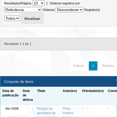
|
Resultados/Página
Ordenar registros por
Ordenar
Registro(s)
Resultado 1-1 de 1.
Anterior
1
Próximo
Conjunto de itens:
Data de
Data
Título
Autor(es)
Orientador(es)
Coori
publicação
de
defesa
Abr-2008
-
Reação de
Pinto,
-
-
genótipos de
Patrícia