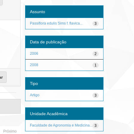
Assunto
Passiflora edulis Sims f. flavica...
3
Data de publicação
2006
2
2008
1
Tipo
Artigo
3
Unidade Acadêmica
Faculdade de Agronomia e Medicina...
3
Próximo