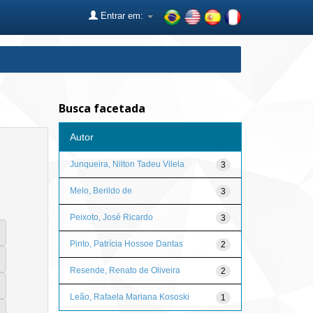
Entrar em:
Busca facetada
Autor
Junqueira, Nilton Tadeu Vilela
3
Melo, Berildo de
3
Peixoto, José Ricardo
3
Pinto, Patrícia Hossoe Dantas
2
Resende, Renato de Oliveira
2
Leão, Rafaela Mariana Kososki
1