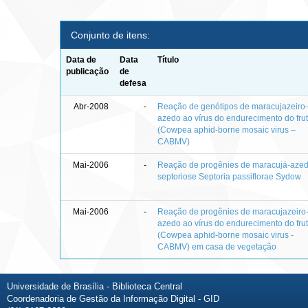
Conjunto de itens:
Data de
Data
Título
publicação
de
defesa
Abr-2008
-
Reação de genótipos de maracujazeiro
azedo ao vírus do endurecimento do fru
(Cowpea aphid-borne mosaic virus –
CABMV)
Mai-2006
-
Reação de progênies de maracujá-aze
septoriose Septoria passiflorae Sydow
Mai-2006
-
Reação de progênies de maracujazeiro
azedo ao vírus do endurecimento do fru
(Cowpea aphid-borne mosaic virus -
CABMV) em casa de vegetação
Universidade de Brasília - Biblioteca Central
Coordenadoria de Gestão da Informação Digital - GID