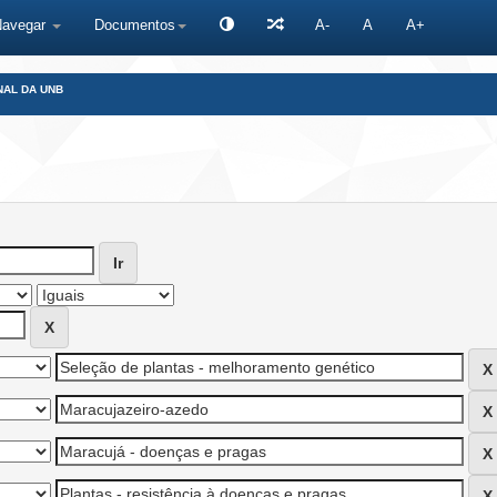
Navegar
Documentos
A-
A
A+
NAL DA UNB