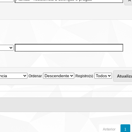
Ordenar
Registro(s)
Anterior
1