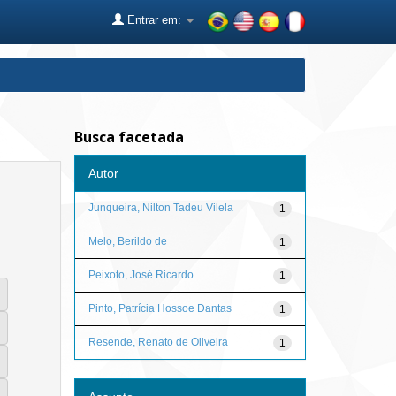
Entrar em:
Busca facetada
Autor
Junqueira, Nilton Tadeu Vilela
1
Melo, Berildo de
1
Peixoto, José Ricardo
1
Pinto, Patrícia Hossoe Dantas
1
Resende, Renato de Oliveira
1