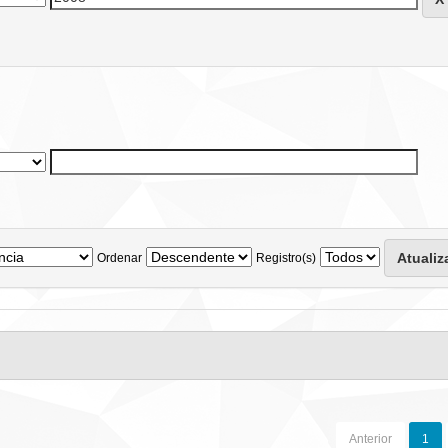
Ordenar
Registro(s)
Anterior
1