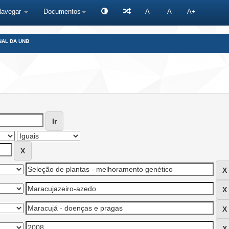
Navegar
Documentos
A-
A
A+
NAL DA UNB