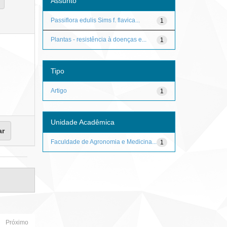
Assunto
Passiflora edulis Sims f. flavica...
1
Plantas - resistência à doenças e...
1
Tipo
Artigo
1
Unidade Acadêmica
Faculdade de Agronomia e Medicina...
1
Próximo