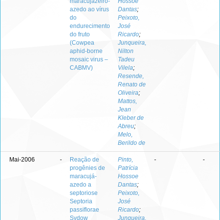
maracujazeiro-
Hossoe
azedo ao vírus
Dantas
;
do
Peixoto,
endurecimento
José
do fruto
Ricardo
;
(Cowpea
Junqueira,
aphid-borne
Nilton
mosaic virus –
Tadeu
CABMV)
Vilela
;
Resende,
Renato de
Oliveira
;
Mattos,
Jean
Kleber de
Abreu
;
Melo,
Berildo de
Mai-2006
-
Reação de
Pinto,
-
-
progênies de
Patrícia
maracujá-
Hossoe
azedo a
Dantas
;
septoriose
Peixoto,
Septoria
José
passiflorae
Ricardo
;
Sydow
Junqueira,