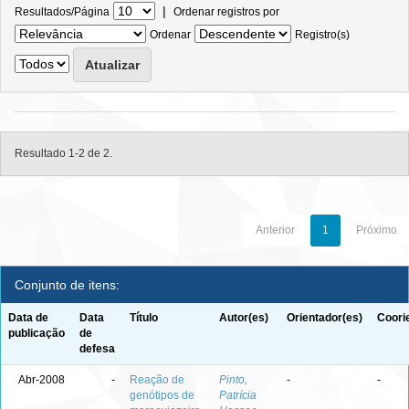
|
Resultados/Página
Ordenar registros por
Ordenar
Registro(s)
Resultado 1-2 de 2.
Anterior
1
Próximo
Conjunto de itens:
Data de
Data
Título
Autor(es)
Orientador(es)
Coori
publicação
de
defesa
Abr-2008
-
Reação de
Pinto,
-
-
genótipos de
Patrícia