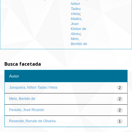
Nilton
Tadeu
Vilela
;
Mattos,
Jean
Kleber de
Abreu
;
Melo,
Berildo de
Busca facetada
Autor
Junqueira, Nilton Tadeu Vilela
2
Melo, Berildo de
2
Peixoto, José Ricardo
2
Resende, Renato de Oliveira
1