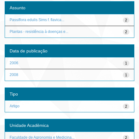
Assunto
Passiflora edulis Sims f. flavica...
2
Plantas - resistência à doenças e...
2
Data de publicação
2006
1
2008
1
Tipo
Artigo
2
Unidade Acadêmica
Faculdade de Agronomia e Medicina...
2