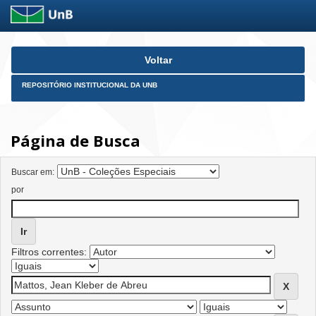
Skip
Voltar
navigation
REPOSITÓRIO INSTITUCIONAL DA UNB
Página de Busca
Buscar em:
por
Filtros correntes: