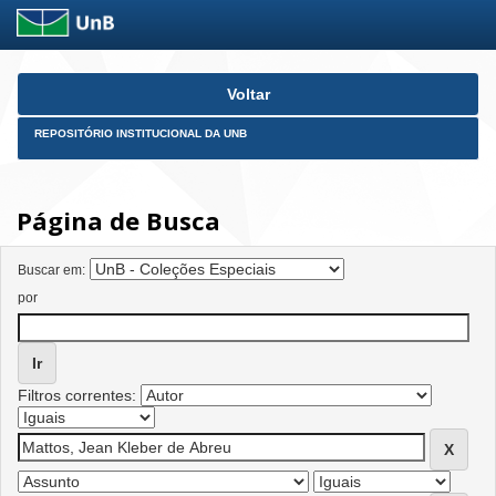
Skip
Voltar
navigation
REPOSITÓRIO INSTITUCIONAL DA UNB
Página de Busca
Buscar em:
por
Filtros correntes: