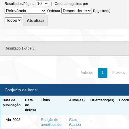
|
Resultados/Página
Ordenar registros por
Ordenar
Registro(s)
Resultado 1-3 de 3.
Anterior
1
Próximo
Conjunto de itens:
Data de
Data
Título
Autor(es)
Orientador(es)
Coori
publicação
de
defesa
Abr-2008
-
Reação de
Pinto,
-
-
genótipos de
Patrícia