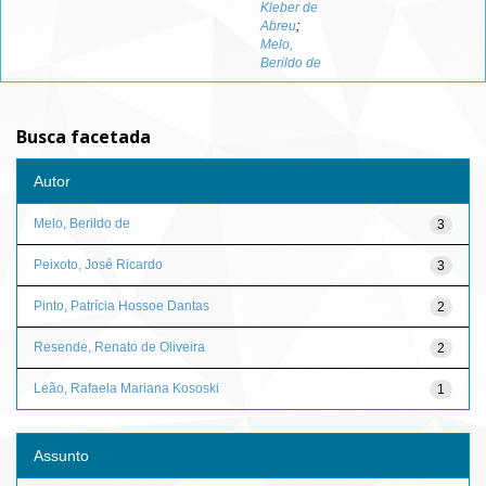
Kleber de
Abreu
;
Melo,
Berildo de
Busca facetada
Autor
Melo, Berildo de
3
Peixoto, José Ricardo
3
Pinto, Patrícia Hossoe Dantas
2
Resende, Renato de Oliveira
2
Leão, Rafaela Mariana Kososki
1
Assunto