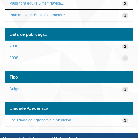
Passiflora edulis Sims f. flavica...
3
Plantas - resistência à doenças e...
3
Data de publicação
2006
2
2008
1
Tipo
Artigo
3
Unidade Acadêmica
Faculdade de Agronomia e Medicina...
3