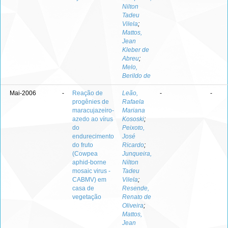
Nilton
Tadeu
Vilela
;
Mattos,
Jean
Kleber de
Abreu
;
Melo,
Berildo de
Mai-2006
-
Reação de
Leão,
-
-
progênies de
Rafaela
maracujazeiro-
Mariana
azedo ao vírus
Kososki
;
do
Peixoto,
endurecimento
José
do fruto
Ricardo
;
(Cowpea
Junqueira,
aphid-borne
Nilton
mosaic virus -
Tadeu
CABMV) em
Vilela
;
casa de
Resende,
vegetação
Renato de
Oliveira
;
Mattos,
Jean