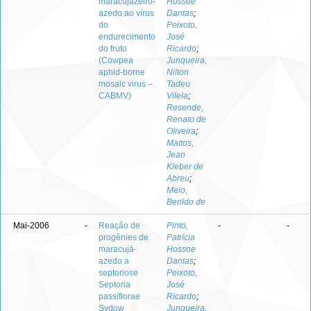
maracujazeiro-
Hossoe
azedo ao vírus
Dantas
;
do
Peixoto,
endurecimento
José
do fruto
Ricardo
;
(Cowpea
Junqueira,
aphid-borne
Nilton
mosaic virus –
Tadeu
CABMV)
Vilela
;
Resende,
Renato de
Oliveira
;
Mattos,
Jean
Kleber de
Abreu
;
Melo,
Berildo de
Mai-2006
-
Reação de
Pinto,
-
-
progênies de
Patrícia
maracujá-
Hossoe
azedo a
Dantas
;
septoriose
Peixoto,
Septoria
José
passiflorae
Ricardo
;
Sydow
Junqueira,