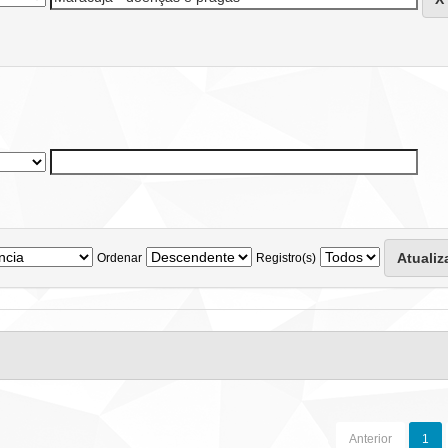
Ordenar
Registro(s)
Anterior
1