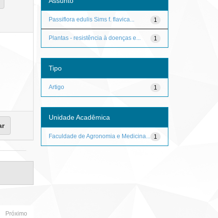
Assunto
Passiflora edulis Sims f. flavica...
1
Plantas - resistência à doenças e...
1
Tipo
Artigo
1
Unidade Acadêmica
Faculdade de Agronomia e Medicina...
1
Próximo