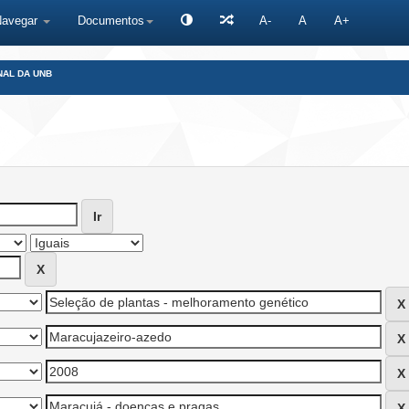
Navegar
Documentos
A-
A
A+
NAL DA UNB