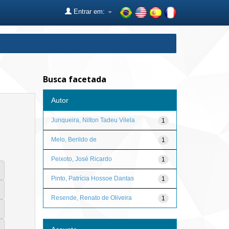
Entrar em:
Busca facetada
Autor
Junqueira, Nilton Tadeu Vilela
1
Melo, Berildo de
1
Peixoto, José Ricardo
1
Pinto, Patrícia Hossoe Dantas
1
Resende, Renato de Oliveira
1