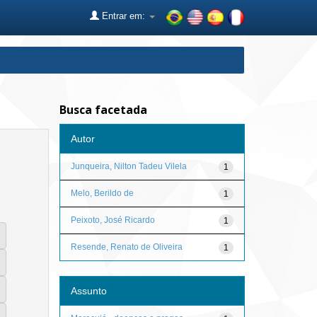
Entrar em:
Busca facetada
Autor
Junqueira, Nilton Tadeu Vilela
1
Melo, Berildo de
1
Peixoto, José Ricardo
1
Resende, Renato de Oliveira
1
Assunto