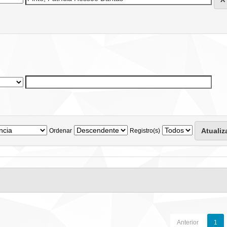
Ordenar
Registro(s)
Anterior
1