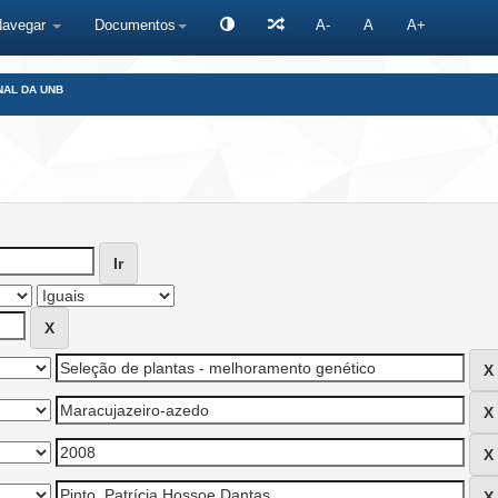
Navegar
Documentos
A-
A
A+
NAL DA UNB