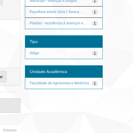
Maracujá - doenças e pragas
1
Passiflora edulis Sims f. flavica...
1
Plantas - resistência à doenças e...
1
Tipo
Artigo
1
Unidade Acadêmica
Faculdade de Agronomia e Medicina...
1
Próximo