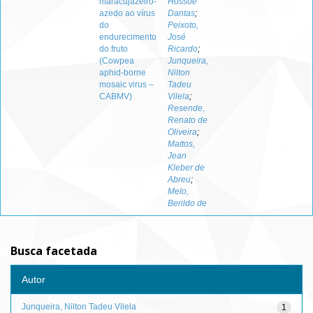
maracujazeiro-
Hossoe
azedo ao vírus
Dantas
;
do
Peixoto,
endurecimento
José
do fruto
Ricardo
;
(Cowpea
Junqueira,
aphid-borne
Nilton
mosaic virus –
Tadeu
CABMV)
Vilela
;
Resende,
Renato de
Oliveira
;
Mattos,
Jean
Kleber de
Abreu
;
Melo,
Berildo de
Busca facetada
Autor
Junqueira, Nilton Tadeu Vilela
1