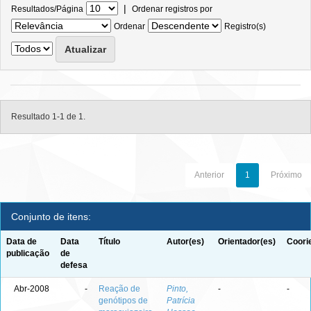
|
Resultados/Página
Ordenar registros por
Ordenar
Registro(s)
Resultado 1-1 de 1.
Anterior
1
Próximo
Conjunto de itens:
Data de
Data
Título
Autor(es)
Orientador(es)
Coori
publicação
de
defesa
Abr-2008
-
Reação de
Pinto,
-
-
genótipos de
Patrícia