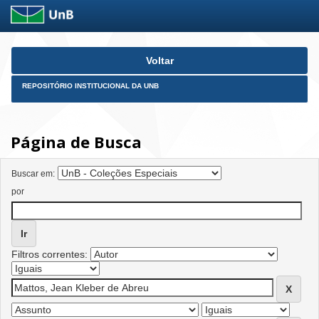
Skip
Voltar
navigation
REPOSITÓRIO INSTITUCIONAL DA UNB
Página de Busca
Buscar em:
por
Filtros correntes: