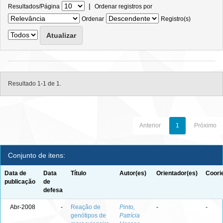
|
Resultados/Página
Ordenar registros por
Ordenar
Registro(s)
Resultado 1-1 de 1.
Anterior
1
Próximo
Conjunto de itens:
Data de
Data
Título
Autor(es)
Orientador(es)
Coori
publicação
de
defesa
Abr-2008
-
Reação de
Pinto,
-
-
genótipos de
Patrícia