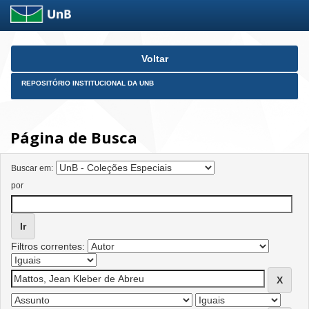
Skip
Voltar
navigation
REPOSITÓRIO INSTITUCIONAL DA UNB
Página de Busca
Buscar em:
por
Filtros correntes: