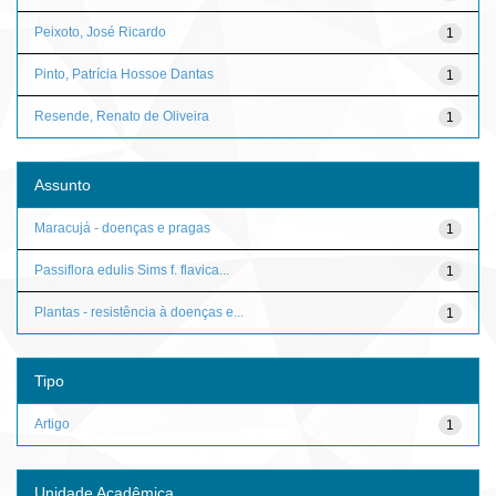
Peixoto, José Ricardo
1
Pinto, Patrícia Hossoe Dantas
1
Resende, Renato de Oliveira
1
Assunto
Maracujá - doenças e pragas
1
Passiflora edulis Sims f. flavica...
1
Plantas - resistência à doenças e...
1
Tipo
Artigo
1
Unidade Acadêmica