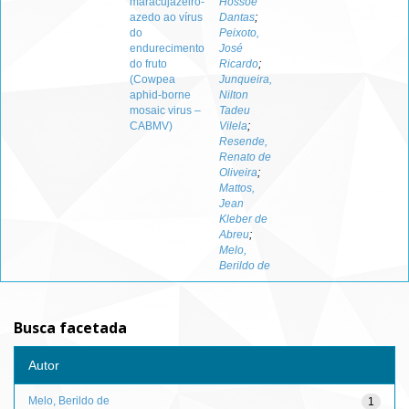
maracujazeiro-
Hossoe
azedo ao vírus
Dantas
;
do
Peixoto,
endurecimento
José
do fruto
Ricardo
;
(Cowpea
Junqueira,
aphid-borne
Nilton
mosaic virus –
Tadeu
CABMV)
Vilela
;
Resende,
Renato de
Oliveira
;
Mattos,
Jean
Kleber de
Abreu
;
Melo,
Berildo de
Busca facetada
Autor
Melo, Berildo de
1