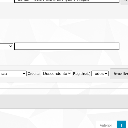
Ordenar
Registro(s)
Anterior
1