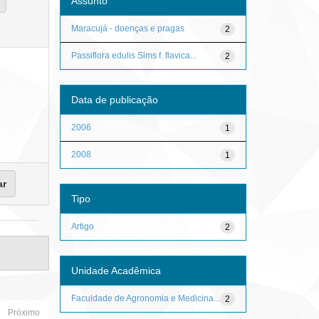
Assunto
Maracujá - doenças e pragas
2
Passiflora edulis Sims f. flavica...
2
Data de publicação
2006
1
2008
1
Tipo
Artigo
2
Unidade Acadêmica
Faculdade de Agronomia e Medicina...
2
Próximo