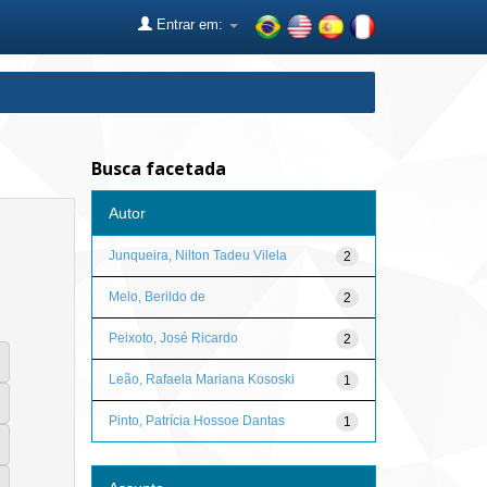
Entrar em:
Busca facetada
Autor
Junqueira, Nilton Tadeu Vilela
2
Melo, Berildo de
2
Peixoto, José Ricardo
2
Leão, Rafaela Mariana Kososki
1
Pinto, Patrícia Hossoe Dantas
1