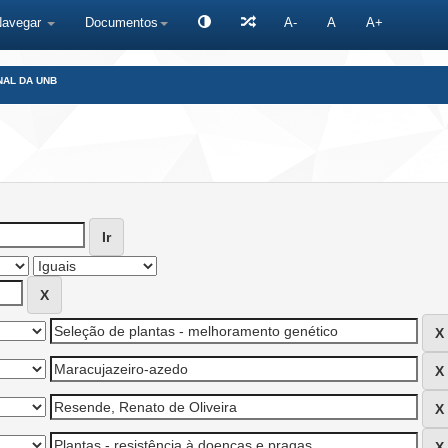
Navegar
Documentos
A-
A
A+
NAL DA UNB