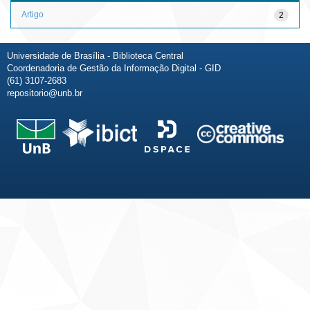
Artigo
2
Universidade de Brasília - Biblioteca Central
Coordenadoria de Gestão da Informação Digital - GID
(61) 3107-2683
repositorio@unb.br
Fale conosco
Sobre