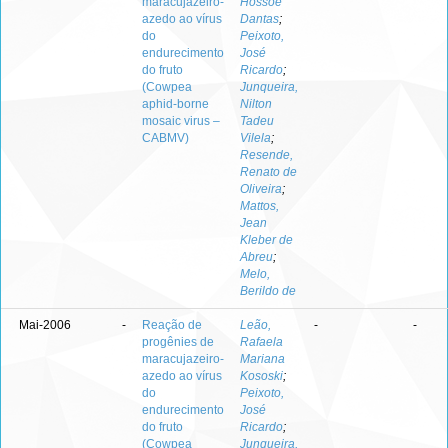
maracujazeiro-
Hossoe
azedo ao vírus
Dantas
;
do
Peixoto,
endurecimento
José
do fruto
Ricardo
;
(Cowpea
Junqueira,
aphid-borne
Nilton
mosaic virus –
Tadeu
CABMV)
Vilela
;
Resende,
Renato de
Oliveira
;
Mattos,
Jean
Kleber de
Abreu
;
Melo,
Berildo de
Mai-2006
-
Reação de
Leão,
-
-
progênies de
Rafaela
maracujazeiro-
Mariana
azedo ao vírus
Kososki
;
do
Peixoto,
endurecimento
José
do fruto
Ricardo
;
(Cowpea
Junqueira,