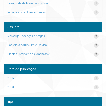
Leão, Rafaela Mariana Kososki
1
Pinto, Patrícia Hossoe Dantas
1
Assunto
Maracujá - doenças e pragas
2
Passiflora edulis Sims f. flavica...
2
Plantas - resistência à doenças e...
2
Data de publicação
2006
1
2008
1
Tipo