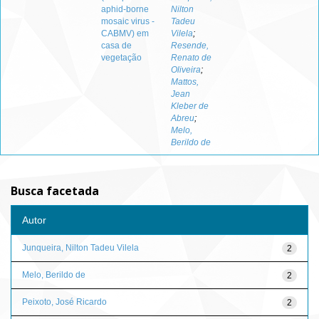
aphid-borne
Nilton
mosaic virus -
Tadeu
CABMV) em
Vilela
;
casa de
Resende,
vegetação
Renato de
Oliveira
;
Mattos,
Jean
Kleber de
Abreu
;
Melo,
Berildo de
Busca facetada
Autor
Junqueira, Nilton Tadeu Vilela
2
Melo, Berildo de
2
Peixoto, José Ricardo
2