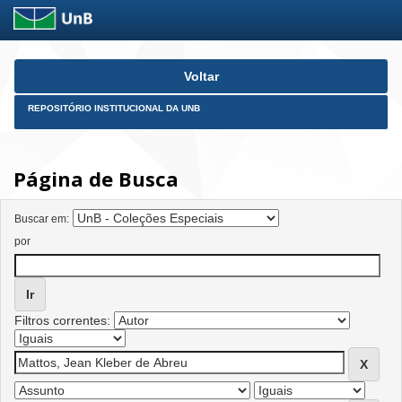
Skip
Voltar
navigation
REPOSITÓRIO INSTITUCIONAL DA UNB
Página de Busca
Buscar em:
por
Filtros correntes: