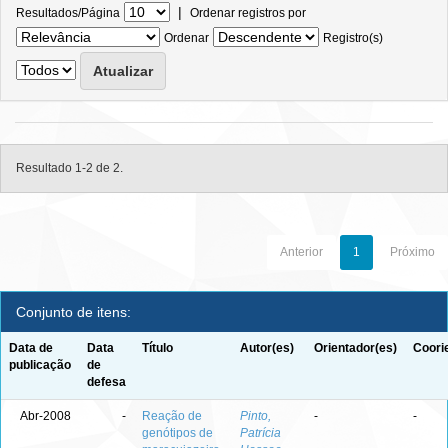
|
Resultados/Página
Ordenar registros por
Ordenar
Registro(s)
Resultado 1-2 de 2.
Anterior
1
Próximo
Conjunto de itens:
Data de
Data
Título
Autor(es)
Orientador(es)
Coori
publicação
de
defesa
Abr-2008
-
Reação de
Pinto,
-
-
genótipos de
Patrícia