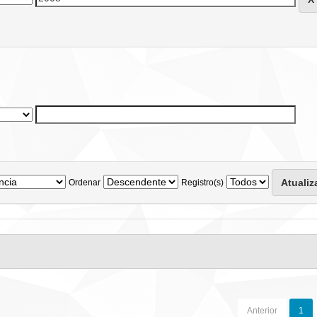
Ordenar
Registro(s)
Anterior
1