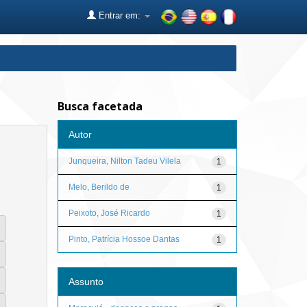
Entrar em:
Busca facetada
Autor
Junqueira, Nilton Tadeu Vilela
1
Melo, Berildo de
1
Peixoto, José Ricardo
1
Pinto, Patrícia Hossoe Dantas
1
Assunto