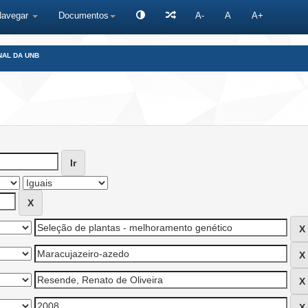
Navegar
Documentos
A-
A
A+
NAL DA UNB