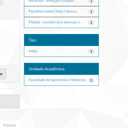
Maracujá - doenças e pragas
1
Passiflora edulis Sims f. flavica...
1
Plantas - resistência à doenças e...
1
Tipo
Artigo
1
Unidade Acadêmica
Faculdade de Agronomia e Medicina...
1
Próximo