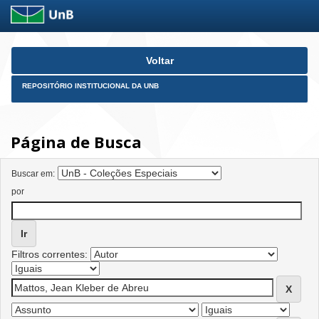
Skip
Voltar
navigation
REPOSITÓRIO INSTITUCIONAL DA UNB
Página de Busca
Buscar em:
por
Filtros correntes: