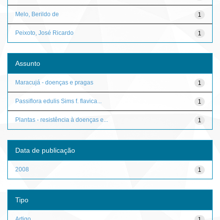
Melo, Berildo de
1
Peixoto, José Ricardo
1
Assunto
Maracujá - doenças e pragas
1
Passiflora edulis Sims f. flavica...
1
Plantas - resistência à doenças e...
1
Data de publicação
2008
1
Tipo
Artigo
1