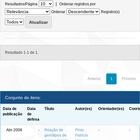
|
Resultados/Página
Ordenar registros por
Ordenar
Registro(s)
Resultado 1-1 de 1.
Anterior
1
Próximo
Conjunto de itens:
Data de
Data
Título
Autor(es)
Orientador(es)
Coori
publicação
de
defesa
Abr-2008
-
Reação de
Pinto,
-
-
genótipos de
Patrícia