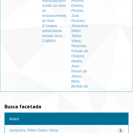
maracujazeiro-
Hossoe
azedo ao vírus
Dantas
;
do
Peixoto,
endurecimento
José
do fruto
Ricardo
;
(Cowpea
Junqueira,
aphid-borne
Nilton
mosaic virus –
Tadeu
CABMV)
Vilela
;
Resende,
Renato de
Oliveira
;
Mattos,
Jean
Kleber de
Abreu
;
Melo,
Berildo de
Busca facetada
Autor
Junqueira, Nilton Tadeu Vilela
1