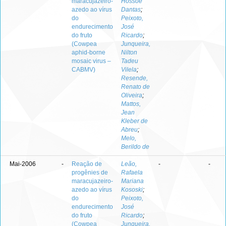
maracujazeiro-
Hossoe
azedo ao vírus
Dantas
;
do
Peixoto,
endurecimento
José
do fruto
Ricardo
;
(Cowpea
Junqueira,
aphid-borne
Nilton
mosaic virus –
Tadeu
CABMV)
Vilela
;
Resende,
Renato de
Oliveira
;
Mattos,
Jean
Kleber de
Abreu
;
Melo,
Berildo de
Mai-2006
-
Reação de
Leão,
-
-
progênies de
Rafaela
maracujazeiro-
Mariana
azedo ao vírus
Kososki
;
do
Peixoto,
endurecimento
José
do fruto
Ricardo
;
(Cowpea
Junqueira,