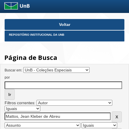
Skip
Voltar
navigation
REPOSITÓRIO INSTITUCIONAL DA UNB
Página de Busca
Buscar em:
por
Filtros correntes: