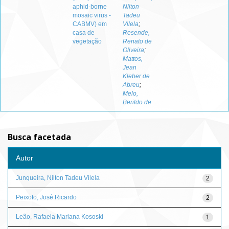
aphid-borne
Nilton
mosaic virus -
Tadeu
CABMV) em
Vilela
;
casa de
Resende,
vegetação
Renato de
Oliveira
;
Mattos,
Jean
Kleber de
Abreu
;
Melo,
Berildo de
Busca facetada
Autor
Junqueira, Nilton Tadeu Vilela
2
Peixoto, José Ricardo
2
Leão, Rafaela Mariana Kososki
1