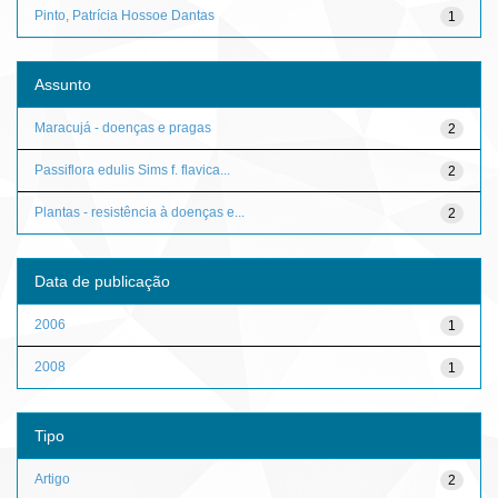
Pinto, Patrícia Hossoe Dantas
1
Assunto
Maracujá - doenças e pragas
2
Passiflora edulis Sims f. flavica...
2
Plantas - resistência à doenças e...
2
Data de publicação
2006
1
2008
1
Tipo
Artigo
2