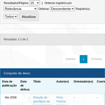
|
Resultados/Página
Ordenar registros por
Ordenar
Registro(s)
Resultado 1-2 de 2.
Anterior
1
Próximo
Conjunto de itens:
Data de
Data
Título
Autor(es)
Orientador(es)
Coori
publicação
de
defesa
Abr-2008
-
Reação de
Pinto,
-
-
genótipos de
Patrícia