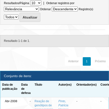
|
Resultados/Página
Ordenar registros por
Ordenar
Registro(s)
Resultado 1-1 de 1.
Anterior
1
Próximo
Conjunto de itens:
Data de
Data
Título
Autor(es)
Orientador(es)
Coori
publicação
de
defesa
Abr-2008
-
Reação de
Pinto,
-
-
genótipos de
Patrícia