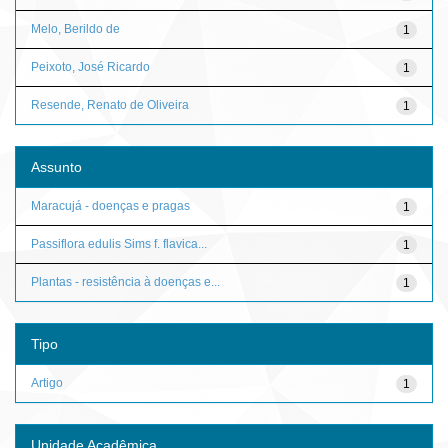
Melo, Berildo de
1
Peixoto, José Ricardo
1
Resende, Renato de Oliveira
1
Assunto
Maracujá - doenças e pragas
1
Passiflora edulis Sims f. flavica...
1
Plantas - resistência à doenças e...
1
Tipo
Artigo
1
Unidade Acadêmica