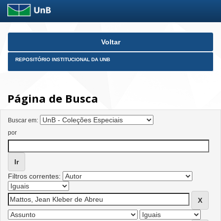
Skip
Voltar
navigation
REPOSITÓRIO INSTITUCIONAL DA UNB
Página de Busca
Buscar em:
por
Filtros correntes: