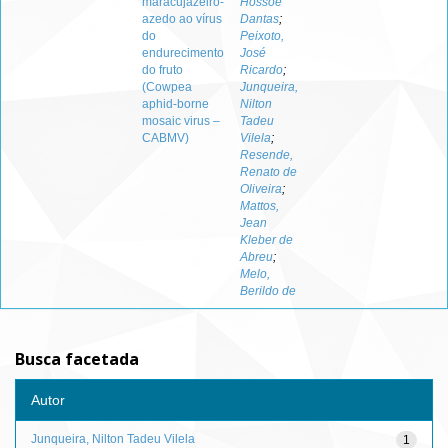
maracujazeiro-
Hossoe
azedo ao vírus
Dantas
;
do
Peixoto,
endurecimento
José
do fruto
Ricardo
;
(Cowpea
Junqueira,
aphid-borne
Nilton
mosaic virus –
Tadeu
CABMV)
Vilela
;
Resende,
Renato de
Oliveira
;
Mattos,
Jean
Kleber de
Abreu
;
Melo,
Berildo de
Busca facetada
Autor
Junqueira, Nilton Tadeu Vilela
1