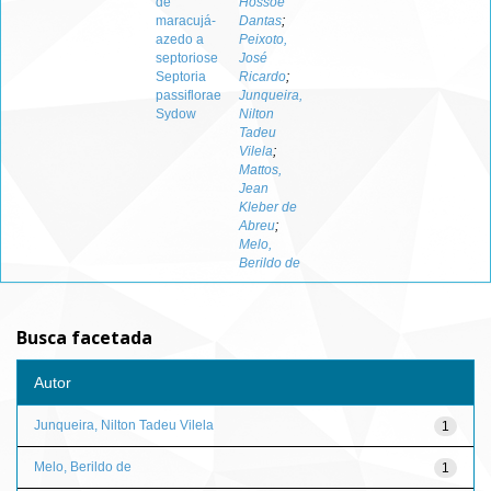
de
Hossoe
maracujá-
Dantas
;
azedo a
Peixoto,
septoriose
José
Septoria
Ricardo
;
passiflorae
Junqueira,
Sydow
Nilton
Tadeu
Vilela
;
Mattos,
Jean
Kleber de
Abreu
;
Melo,
Berildo de
Busca facetada
Autor
Junqueira, Nilton Tadeu Vilela
1
Melo, Berildo de
1