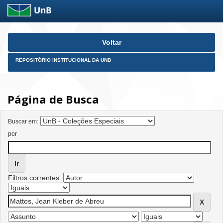
Skip
Voltar
navigation
REPOSITÓRIO INSTITUCIONAL DA UNB
Página de Busca
Buscar em:
por
Filtros correntes: