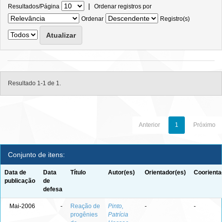
|
Resultados/Página
Ordenar registros por
Ordenar
Registro(s)
Resultado 1-1 de 1.
Anterior
1
Próximo
Conjunto de itens:
Data de
Data
Título
Autor(es)
Orientador(es)
Coorienta
publicação
de
defesa
Mai-2006
-
Reação de
Pinto,
-
-
progênies
Patrícia