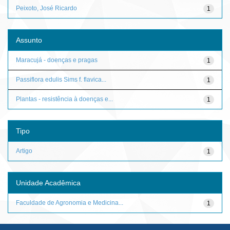
Peixoto, José Ricardo
1
Assunto
Maracujá - doenças e pragas
1
Passiflora edulis Sims f. flavica...
1
Plantas - resistência à doenças e...
1
Tipo
Artigo
1
Unidade Acadêmica
Faculdade de Agronomia e Medicina...
1