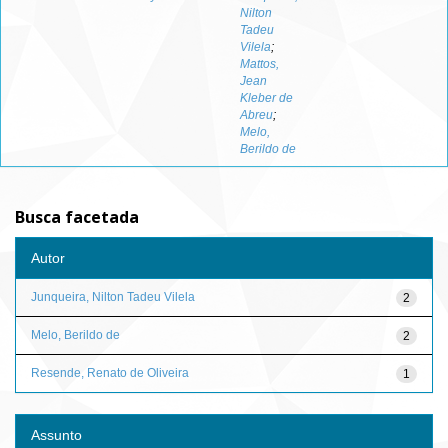
Nilton
Tadeu
Vilela
;
Mattos,
Jean
Kleber de
Abreu
;
Melo,
Berildo de
Busca facetada
Autor
Junqueira, Nilton Tadeu Vilela
2
Melo, Berildo de
2
Resende, Renato de Oliveira
1
Assunto