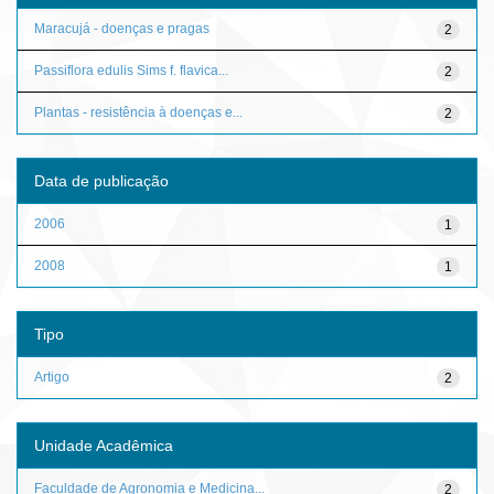
Maracujá - doenças e pragas
2
Passiflora edulis Sims f. flavica...
2
Plantas - resistência à doenças e...
2
Data de publicação
2006
1
2008
1
Tipo
Artigo
2
Unidade Acadêmica
Faculdade de Agronomia e Medicina...
2