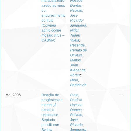
maracujazeiro-
Hossoe
azedo ao vírus
Dantas
;
do
Peixoto,
endurecimento
José
do fruto
Ricardo
;
(Cowpea
Junqueira,
aphid-borne
Nilton
mosaic virus –
Tadeu
CABMV)
Vilela
;
Resende,
Renato de
Oliveira
;
Mattos,
Jean
Kleber de
Abreu
;
Melo,
Berildo de
Mai-2006
-
Reação de
Pinto,
-
-
progênies de
Patrícia
maracujá-
Hossoe
azedo a
Dantas
;
septoriose
Peixoto,
Septoria
José
passiflorae
Ricardo
;
Sydow
Junqueira,