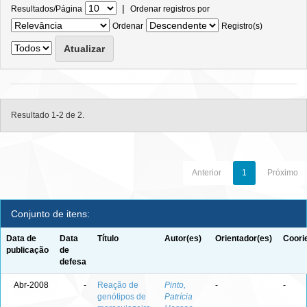
|
Resultados/Página
Ordenar registros por
Ordenar
Registro(s)
Resultado 1-2 de 2.
Anterior
1
Próximo
Conjunto de itens:
Data de
Data
Título
Autor(es)
Orientador(es)
Coori
publicação
de
defesa
Abr-2008
-
Reação de
Pinto,
-
-
genótipos de
Patrícia