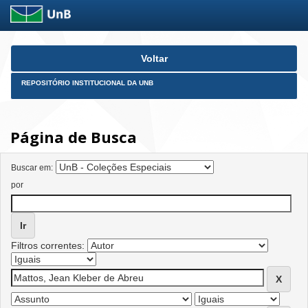
Skip
Voltar
navigation
REPOSITÓRIO INSTITUCIONAL DA UNB
Página de Busca
Buscar em:
por
Filtros correntes: