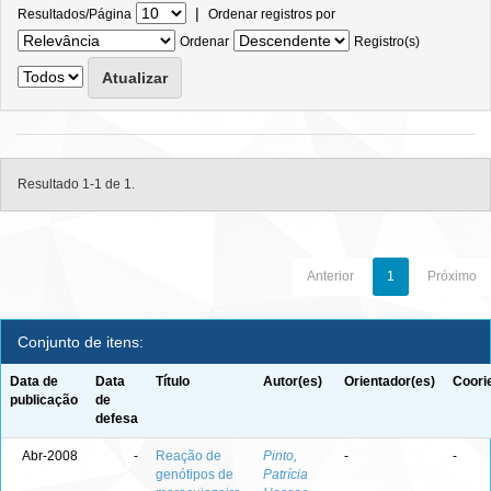
|
Resultados/Página
Ordenar registros por
Ordenar
Registro(s)
Resultado 1-1 de 1.
Anterior
1
Próximo
Conjunto de itens:
Data de
Data
Título
Autor(es)
Orientador(es)
Coori
publicação
de
defesa
Abr-2008
-
Reação de
Pinto,
-
-
genótipos de
Patrícia