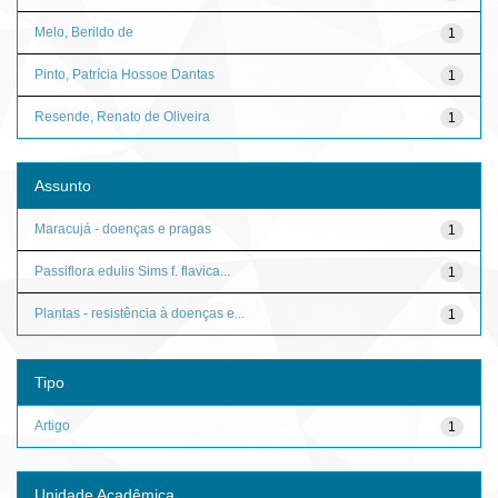
Melo, Berildo de
1
Pinto, Patrícia Hossoe Dantas
1
Resende, Renato de Oliveira
1
Assunto
Maracujá - doenças e pragas
1
Passiflora edulis Sims f. flavica...
1
Plantas - resistência à doenças e...
1
Tipo
Artigo
1
Unidade Acadêmica