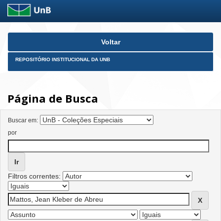
Skip
Voltar
navigation
REPOSITÓRIO INSTITUCIONAL DA UNB
Página de Busca
Buscar em:
por
Filtros correntes: