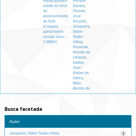
maracujazeiro-
Hossoe
azedo ao vírus
Dantas
;
do
Peixoto,
endurecimento
José
do fruto
Ricardo
;
(Cowpea
Junqueira,
aphid-borne
Nilton
mosaic virus –
Tadeu
CABMV)
Vilela
;
Resende,
Renato de
Oliveira
;
Mattos,
Jean
Kleber de
Abreu
;
Melo,
Berildo de
Busca facetada
Autor
Junqueira, Nilton Tadeu Vilela
1