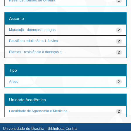
Resende, Renato de Oliveira
1
Assunto
Maracujá - doenças e pragas
2
Passiflora edulis Sims f. flavica...
2
Plantas - resistência à doenças e...
2
Tipo
Artigo
2
Unidade Acadêmica
Faculdade de Agronomia e Medicina...
2
Universidade de Brasília - Biblioteca Central