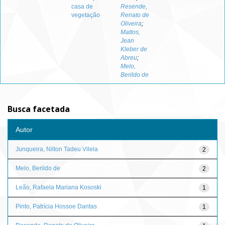
casa de
Resende,
vegetação
Renato de
Oliveira
;
Mattos,
Jean
Kleber de
Abreu
;
Melo,
Berildo de
Busca facetada
Autor
Junqueira, Nilton Tadeu Vilela
2
Melo, Berildo de
2
Leão, Rafaela Mariana Kososki
1
Pinto, Patrícia Hossoe Dantas
1