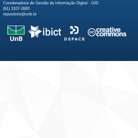
Coordenadoria de Gestão da Informação Digital - GID
(61) 3107-2683
repositorio@unb.br
Fale conosco
Sobre