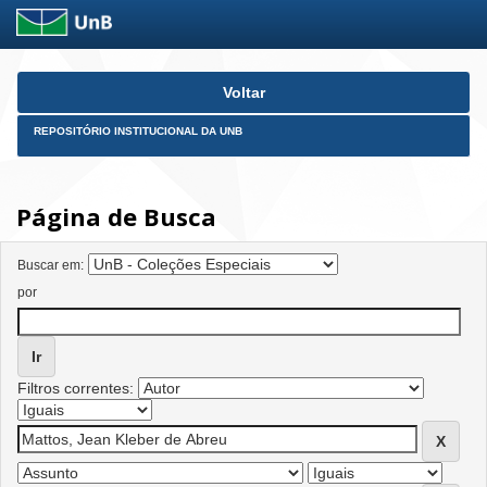
Skip
Voltar
navigation
REPOSITÓRIO INSTITUCIONAL DA UNB
Página de Busca
Buscar em:
por
Filtros correntes: