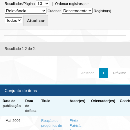
|
Resultados/Página
Ordenar registros por
Ordenar
Registro(s)
Resultado 1-2 de 2.
Anterior
1
Próximo
Conjunto de itens:
Data de
Data
Título
Autor(es)
Orientador(es)
Coori
publicação
de
defesa
Mai-2006
-
Reação de
Pinto,
-
-
progênies de
Patrícia