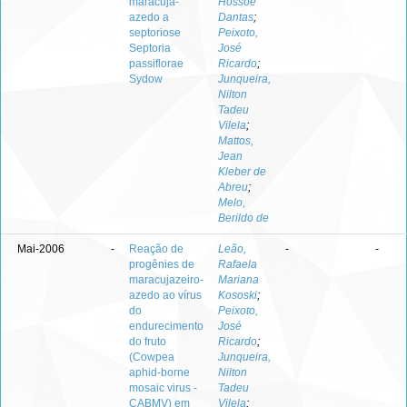
maracujá-
Hossoe
azedo a
Dantas
;
septoriose
Peixoto,
Septoria
José
passiflorae
Ricardo
;
Sydow
Junqueira,
Nilton
Tadeu
Vilela
;
Mattos,
Jean
Kleber de
Abreu
;
Melo,
Berildo de
Mai-2006
-
Reação de
Leão,
-
-
progênies de
Rafaela
maracujazeiro-
Mariana
azedo ao vírus
Kososki
;
do
Peixoto,
endurecimento
José
do fruto
Ricardo
;
(Cowpea
Junqueira,
aphid-borne
Nilton
mosaic virus -
Tadeu
CABMV) em
Vilela
;