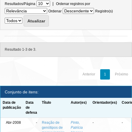
|
Resultados/Página
Ordenar registros por
Ordenar
Registro(s)
Resultado 1-3 de 3.
Anterior
1
Próximo
Conjunto de itens:
Data de
Data
Título
Autor(es)
Orientador(es)
Coori
publicação
de
defesa
Abr-2008
-
Reação de
Pinto,
-
-
genótipos de
Patrícia