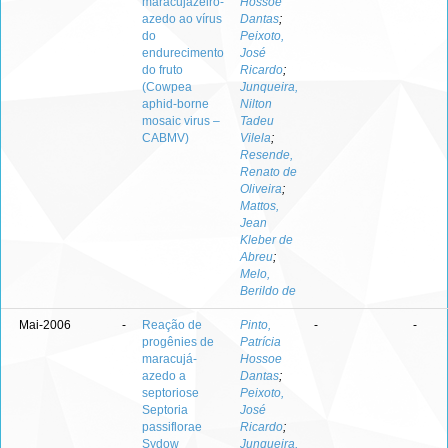
maracujazeiro-
Hossoe
azedo ao vírus
Dantas
;
do
Peixoto,
endurecimento
José
do fruto
Ricardo
;
(Cowpea
Junqueira,
aphid-borne
Nilton
mosaic virus –
Tadeu
CABMV)
Vilela
;
Resende,
Renato de
Oliveira
;
Mattos,
Jean
Kleber de
Abreu
;
Melo,
Berildo de
Mai-2006
-
Reação de
Pinto,
-
-
progênies de
Patrícia
maracujá-
Hossoe
azedo a
Dantas
;
septoriose
Peixoto,
Septoria
José
passiflorae
Ricardo
;
Sydow
Junqueira,