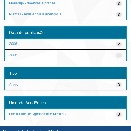
Maracujá - doenças e pragas
3
Plantas - resistência à doenças e...
3
Data de publicação
2006
2
2008
1
Tipo
Artigo
3
Unidade Acadêmica
Faculdade de Agronomia e Medicina...
3