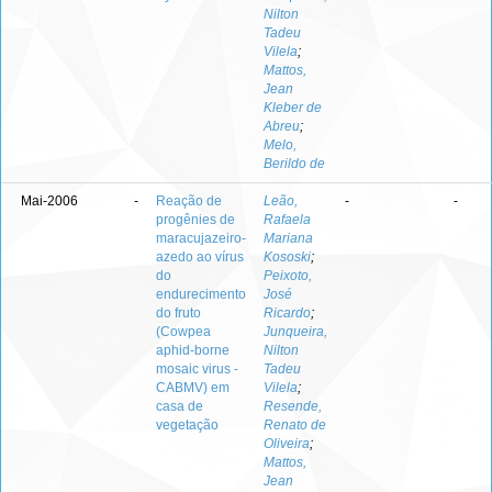
Nilton
Tadeu
Vilela
;
Mattos,
Jean
Kleber de
Abreu
;
Melo,
Berildo de
Mai-2006
-
Reação de
Leão,
-
-
progênies de
Rafaela
maracujazeiro-
Mariana
azedo ao vírus
Kososki
;
do
Peixoto,
endurecimento
José
do fruto
Ricardo
;
(Cowpea
Junqueira,
aphid-borne
Nilton
mosaic virus -
Tadeu
CABMV) em
Vilela
;
casa de
Resende,
vegetação
Renato de
Oliveira
;
Mattos,
Jean