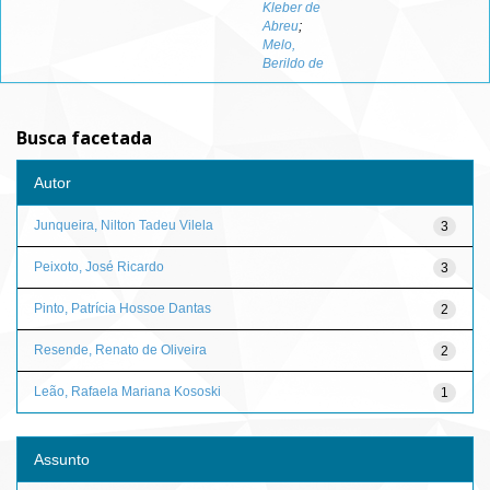
Kleber de
Abreu
;
Melo,
Berildo de
Busca facetada
Autor
Junqueira, Nilton Tadeu Vilela
3
Peixoto, José Ricardo
3
Pinto, Patrícia Hossoe Dantas
2
Resende, Renato de Oliveira
2
Leão, Rafaela Mariana Kososki
1
Assunto