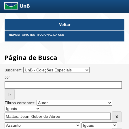
Skip
Voltar
navigation
REPOSITÓRIO INSTITUCIONAL DA UNB
Página de Busca
Buscar em:
por
Filtros correntes: