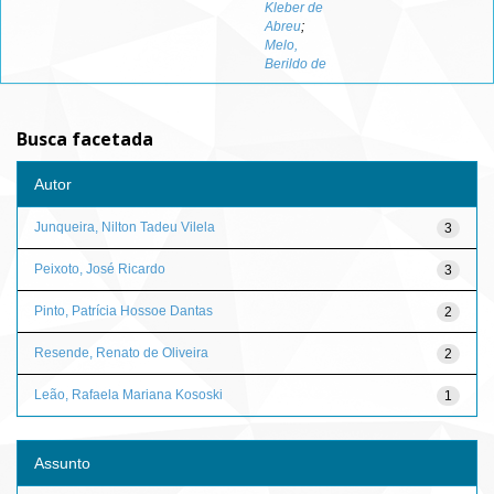
Kleber de
Abreu
;
Melo,
Berildo de
Busca facetada
Autor
Junqueira, Nilton Tadeu Vilela
3
Peixoto, José Ricardo
3
Pinto, Patrícia Hossoe Dantas
2
Resende, Renato de Oliveira
2
Leão, Rafaela Mariana Kososki
1
Assunto