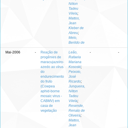
Nilton
Tadeu
Vilela
;
Mattos,
Jean
Kleber de
Abreu
;
Melo,
Berildo de
Mai-2006
-
Reação de
Leão,
-
-
progênies de
Rafaela
maracujazeiro-
Mariana
azedo ao vírus
Kososki
;
do
Peixoto,
endurecimento
José
do fruto
Ricardo
;
(Cowpea
Junqueira,
aphid-borne
Nilton
mosaic virus -
Tadeu
CABMV) em
Vilela
;
casa de
Resende,
vegetação
Renato de
Oliveira
;
Mattos,
Jean