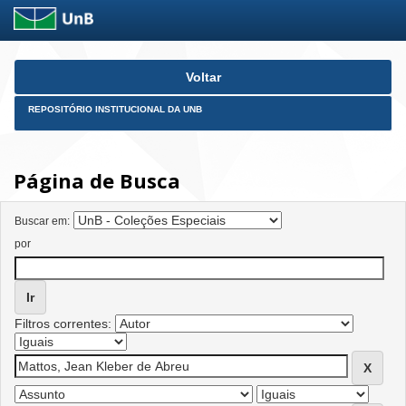
Skip
Voltar
navigation
REPOSITÓRIO INSTITUCIONAL DA UNB
Página de Busca
Buscar em:
por
Filtros correntes: