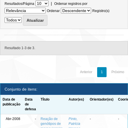
|
Resultados/Página
Ordenar registros por
Ordenar
Registro(s)
Resultado 1-3 de 3.
Anterior
1
Próximo
Conjunto de itens:
Data de
Data
Título
Autor(es)
Orientador(es)
Coori
publicação
de
defesa
Abr-2008
-
Reação de
Pinto,
-
-
genótipos de
Patrícia