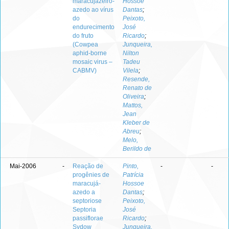
maracujazeiro-
Hossoe
azedo ao vírus
Dantas
;
do
Peixoto,
endurecimento
José
do fruto
Ricardo
;
(Cowpea
Junqueira,
aphid-borne
Nilton
mosaic virus –
Tadeu
CABMV)
Vilela
;
Resende,
Renato de
Oliveira
;
Mattos,
Jean
Kleber de
Abreu
;
Melo,
Berildo de
Mai-2006
-
Reação de
Pinto,
-
-
progênies de
Patrícia
maracujá-
Hossoe
azedo a
Dantas
;
septoriose
Peixoto,
Septoria
José
passiflorae
Ricardo
;
Sydow
Junqueira,