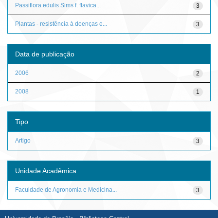
Passiflora edulis Sims f. flavica...
3
Plantas - resistência à doenças e...
3
Data de publicação
2006
2
2008
1
Tipo
Artigo
3
Unidade Acadêmica
Faculdade de Agronomia e Medicina...
3